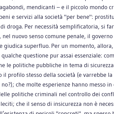
vagabondi, mendicanti – e il piccolo mondo c
eni e servizi alla società "per bene": prostitu
 di droga. Per necessità semplificatoria, si f
e, nel nuovo senso comune penale, il governo
e giudica superfluo. Per un momento, allora,
o qualche questione pur assai essenziale: co
e le politiche pubbliche in tema di sicurezza
 il profilo stesso della società (e varrebbe l
, no?); che molte esperienze hanno messo in
delle politiche criminali nel controllo dei confl
leciti; che il senso di insicurezza non è nec
l’esistenza di pericoli "concreti", ma spesso 