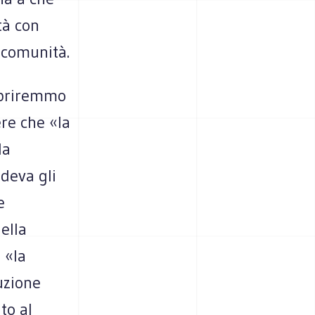
ità con
a comunità.
copriremmo
re che «la
la
edeva gli
e
ella
 «la
uzione
to al