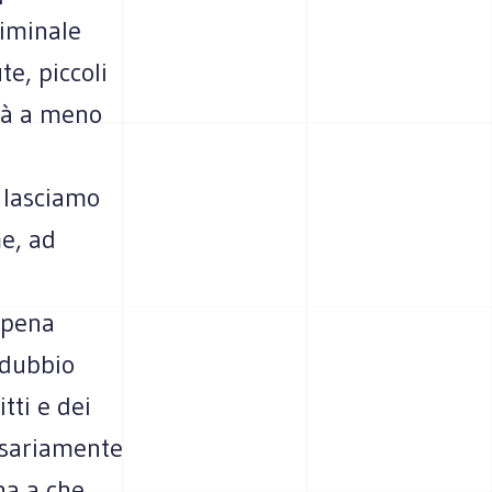
riminale
te, piccoli
arà a meno
 lasciamo
me, ad
a pena
 dubbio
itti e dei
essariamente
ha a che