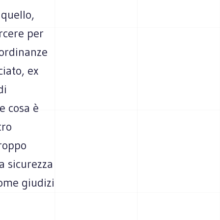
quello,
arcere per
 ordinanze
iato, ex
di
e cosa è
tro
Troppo
a sicurezza
ome giudizi