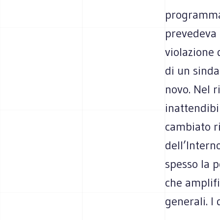
programma 
prevedeva i
violazione 
di un sinda
novo. Nel r
inattendibi
cambiato ri
dell’Intern
spesso la p
che amplif
generali. I 