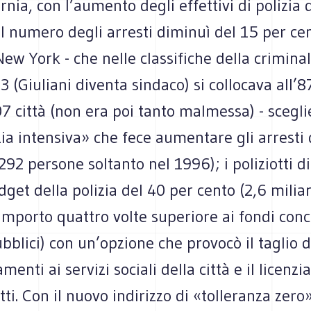
rnia, con l’aumento degli effettivi di polizia d
il numero degli arresti diminuì del 15 per cen
New York - che nelle classifiche della criminal
3 (Giuliani diventa sindaco) si collocava all’
7 città (non era poi tanto malmessa) - scegli
zia intensiva» che fece aumentare gli arresti 
292 persone soltanto nel 1996); i poliziotti d
udget della polizia del 40 per cento (2,6 miliar
 importo quattro volte superiore ai fondi conc
bblici) con un’opzione che provocò il taglio d
menti ai servizi sociali della città e il licenz
ti. Con il nuovo indirizzo di «tolleranza zero