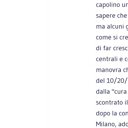
capolino un
sapere che 
ma alcuni g
come si cre
di far cres
centrali e 
manovra che
del 10/20/3
dalla "cura
scontrato i
dopo la con
Milano, ado