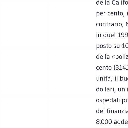
della Califo
per cento, 
contrario, 
in quel 199
posto su 10
della «poli
cento (314.
unità; il b
dollari, un
ospedali pu
dei finanzia
8.000 addet