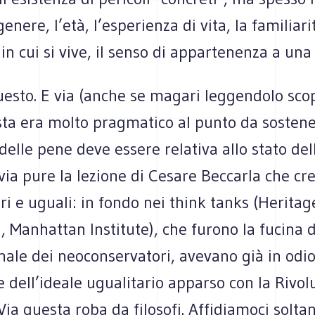
genere, l’età, l’esperienza di vita, la familiar
in cui si vive, il senso di appartenenza a un
questo. E via (anche se magari leggendolo s
sta era molto pragmatico al punto da sostene
elle pene deve essere relativa allo stato del
via pure la lezione di Cesare Beccarla che cr
ri e uguali: in fondo nei think tanks (Heritag
 Manhattan Institute), che furono la fucina d
ale dei neoconservatori, avevano già in odio
 dell’ideale ugualitario apparso con la Rivol
Via questa roba da filosofi. Affidiamoci soltan