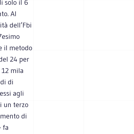
i solo il 6
to. Al
ità dell’Fbi
87esimo
e il metodo
del 24 per
i 12 mila
di di
essi agli
i un terzo
iamento di
» fa