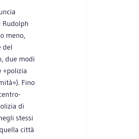
uncia
ce Rudolph
to meno,
e del
ro, due modi
e «polizia
mità»). Fino
centro-
olizia di
egli stessi
quella città