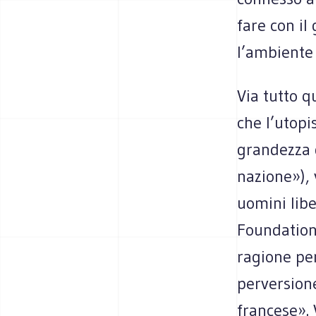
fare con il 
l’ambiente 
Via tutto 
che l’utopi
grandezza d
nazione»), 
uomini libe
Foundation,
ragione pen
perversione
francese». 