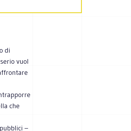
o di
serio vuol
affrontare
ontrapporre
lla che
pubblici –