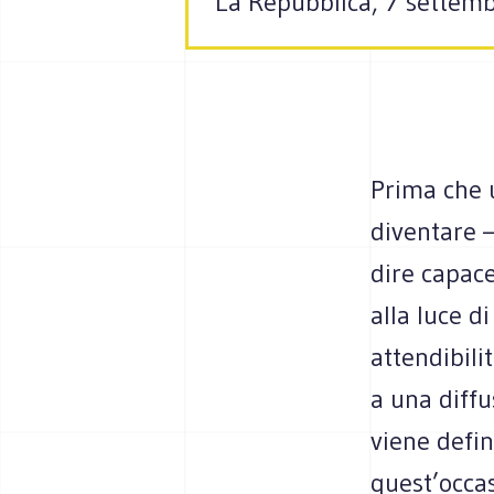
La Repubblica, 7 settem
Prima che 
diventare –
dire capace
alla luce d
attendibili
a una diff
viene defin
quest’occas