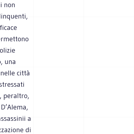
di non
linquenti,
ficace
permettono
olizie
o, una
elle città
stressati
, peraltro,
o D’Alema,
ssassinii a
zzazione di