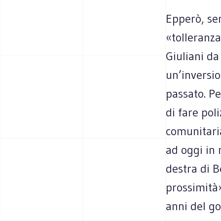
Epperò, se
«tolleranza
Giuliani d
un’inversio
passato. Pe
di fare pol
comunitaria
ad oggi in 
destra di B
prossimità»
anni del go