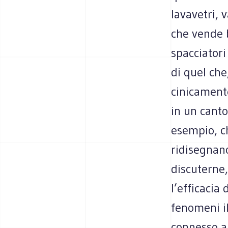
lavavetri, 
che vende b
spacciatori
di quel ch
cinicament
in un cant
esempio, ch
ridisegnano
discuterne
l’efficacia 
fenomeni il
connesso al