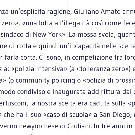
nza un’esplicita ragione, Giuliano Amato ann
 zero», «una lotta all’illegalità così come fe
a sindaco di New York». La mossa svela, quan
ne di rotta e quindi un’incapacità nelle scelt
r farla corta. Ci sono, in competizione tra lo
izia: «polizia intensiva» (a «tolleranza zero») 
» (o community policing o «polizia di prossi
modo condiviso e inaugurata addirittura dal 
erlusconi, la nostra scelta era caduta sulla «p
 che ha il suo «caso di scuola» a San Diego, n
verno newyorchese di Giuliani. In tre anni in 