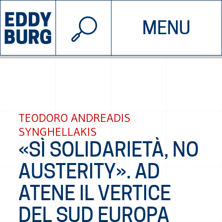
© 2026 EDDYBURG
MENU
INIZIATIVE
CHI SIAMO
SOSTIENICI
CONTATTACI
TEODORO ANDREADIS
SYNGHELLAKIS
«SÌ SOLIDARIETÀ, NO
AUSTERITY». AD
ATENE IL VERTICE
DEL SUD EUROPA