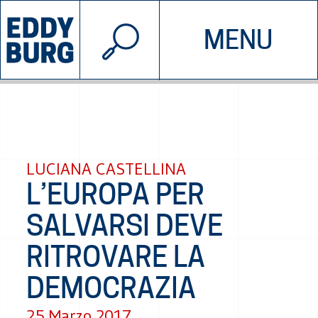
© 2026 EDDYBURG
MENU
INIZIATIVE
CHI SIAMO
SOSTIENICI
CONTATTACI
LUCIANA CASTELLINA
L’EUROPA PER
SALVARSI DEVE
RITROVARE LA
DEMOCRAZIA
25 Marzo 2017