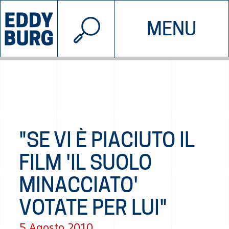
© 2026 EDDYBURG
MENU
INIZIATIVE
CHI SIAMO
SOSTIENICI
CONTATTACI
"SE VI È PIACIUTO IL
FILM 'IL SUOLO
MINACCIATO'
VOTATE PER LUI"
5 Agosto 2010