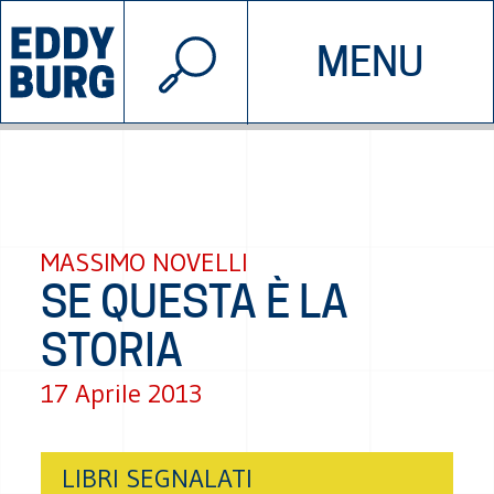
© 2026 EDDYBURG
MENU
INIZIATIVE
CHI SIAMO
SOSTIENICI
CONTATTACI
MASSIMO NOVELLI
SE QUESTA È LA
STORIA
17 Aprile 2013
LIBRI SEGNALATI