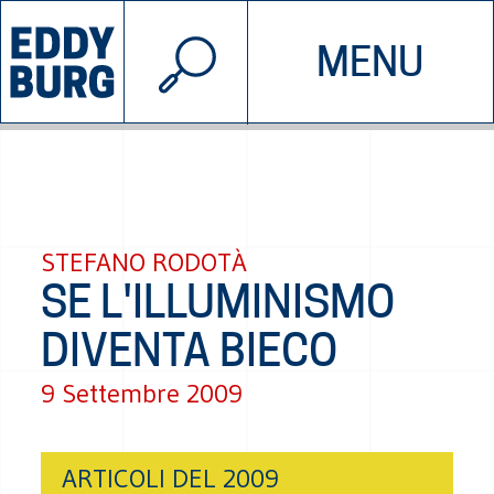
© 2026 EDDYBURG
MENU
INIZIATIVE
CHI SIAMO
SOSTIENICI
CONTATTACI
STEFANO RODOTÀ
SE L'ILLUMINISMO
DIVENTA BIECO
9 Settembre 2009
ARTICOLI DEL 2009