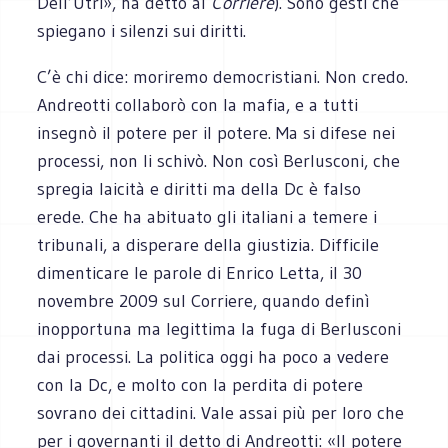
Dell’Utri», ha detto al
Corriere
). Sono gesti che
spiegano i silenzi sui diritti.
C’è chi dice: moriremo democristiani. Non credo.
Andreotti collaborò con la mafia, e a tutti
insegnò il potere per il potere. Ma si difese nei
processi, non li schivò. Non così Berlusconi, che
spregia laicità e diritti ma della Dc è falso
erede. Che ha abituato gli italiani a temere i
tribunali, a disperare della giustizia. Difficile
dimenticare le parole di Enrico Letta, il 30
novembre 2009 sul Corriere, quando definì
inopportuna ma legittima la fuga di Berlusconi
dai processi. La politica oggi ha poco a vedere
con la Dc, e molto con la perdita di potere
sovrano dei cittadini. Vale assai più per loro che
per i governanti il detto di Andreotti: «Il potere