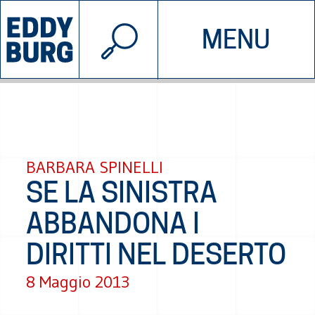
© 2026 EDDYBURG
MENU
INIZIATIVE
CHI SIAMO
SOSTIENICI
CONTATTACI
BARBARA SPINELLI
SE LA SINISTRA
ABBANDONA I
DIRITTI NEL DESERTO
8 Maggio 2013