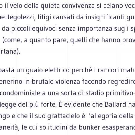
to il velo della quieta convivenza si celano vec
ettegolezzi, litigi causati da insignificanti gu
 da piccoli equivoci senza importanza sugli s
 (come, a quanto pare, quelli che hanno prov
rtana).
sta un guaio elettrico perché i rancori matu
nerino in brutale violenza facendo regredire
à condominiale a una sorta di stadio primitivo
 legge del più forte. È evidente che Ballard ha
go e che il suo grattacielo è l’allegoria della
neità, le cui solitudini da bunker esasperan