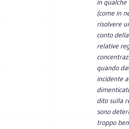
in qualche
(come in n
risolvere u
conto della
relative re
concentrazi
quando dava
incidente a
dimenticat
dito sulla 
sono deter
troppo bene