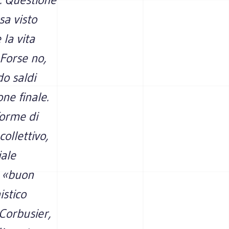
sa visto
la vita
 Forse no,
do saldi
one finale.
forme di
ollettivo,
iale
o «buon
istico
 Corbusier,