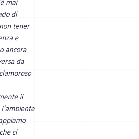
’è mai
ado di
 non tener
venza e
 o ancora
iversa da
 clamoroso
mente il
e l’ambiente
 sappiamo
che ci