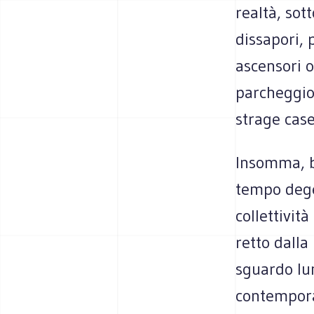
realtà, sot
dissapori, p
ascensori o
parcheggio
strage case
Insomma, ba
tempo dege
collettivit
retto dalla
sguardo lun
contempora