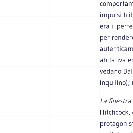
comportame
impulsi tri
era il perf
per rendere
autenticame
abitativa e
vedano Balz
inquilino)
La finestra 
Hitchcock, 
protagonist