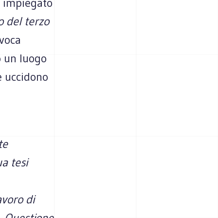
to impiegato
o del terzo
ovoca
o un luogo
e uccidono
te
ua tesi
avoro di
». Questione