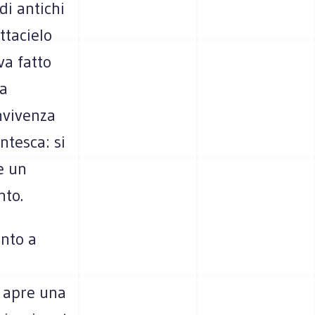
di antichi
ttacielo
va fatto
ia
onvivenza
ntesca: si
e un
nto.
anto a
i apre una