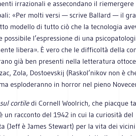
nti irrazionali e assecondano il riemergere 
bali: «Per molti versi — scrive Ballard — il gra
etto modello di tutto ciò che la tecnologia ave
 possibile l’espressione di una psicopatolog
nte libera». È vero che le difficoltà della c
rano già ben presenti nella letteratura ottoce
ac, Zola, Dostoevskij (Raskol’nikov non è ch
; ma esploderanno in horror nel pieno Novece
sul cortile
di Cornell Woolrich, che piacque t
è un racconto del 1942 in cui la curiosità del
a (Jeff è James Stewart) per la vita dei vicin