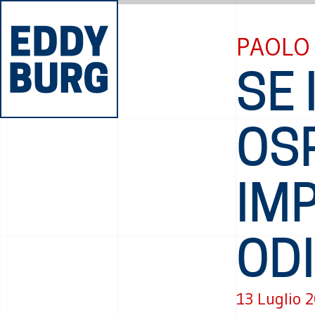
PAOLO 
SE 
OS
IMP
ODI
13 Luglio 