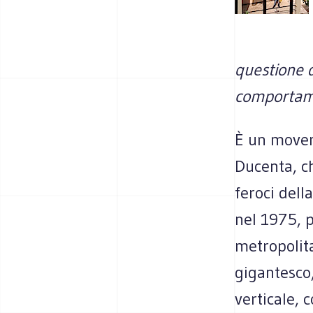
questione d
comportam
È un moven
Ducenta, ch
feroci dell
nel 1975, p
metropolita
gigantesco,
verticale, c