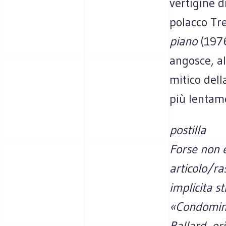
vertigine d
polacco Tr
piano
(1976
angosce, al
mitico dell
più lentame
postilla
Forse non è
articolo/ra
implicita s
«Condominio
Ballard, or