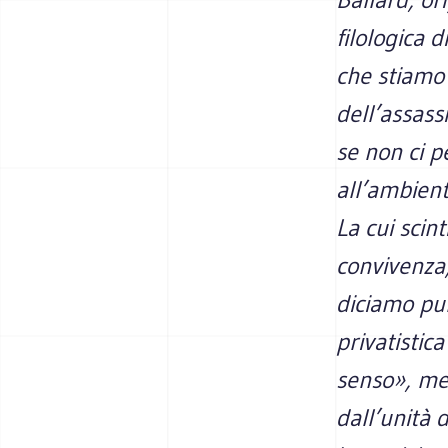
filologica 
che stiamo 
dell’assass
se non ci p
all’ambient
La cui scin
convivenza,
diciamo pur
privatistic
senso», me
dall’unità d