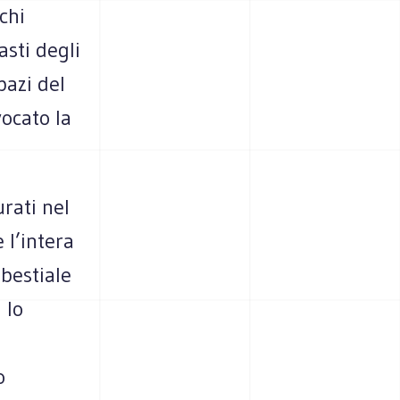
chi
asti degli
pazi del
ocato la
rati nel
 l’intera
-bestiale
 lo
o