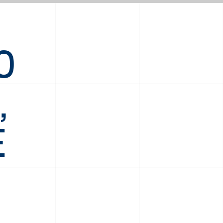
O
,
E