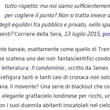
tutto rispetto: ma noi siamo sufficientemen
per cogliere il punto? Non si tratta invece d
egli equilibri fra pubblico e privato, nello spa
enti?
Corriere della Sera
, 13 luglio 2015,
pos
te banale, esattamente come quello di Tren
e scatena uno dei noir fantascientifici condo
a letteratura:
Il condominio
, scritto da James 
refigura tanti e tanti casi di cronaca non sol
na. Il movente? Una serie di blackout che co
 elegante grattacielo londinese per ricchi, un
on i suoi duemila abitanti inscatolati nel cielo