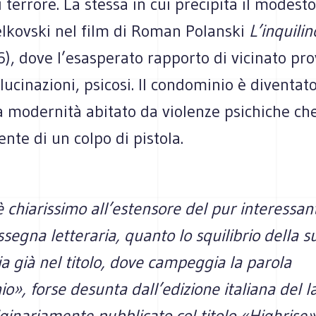
i terrore. La stessa in cui precipita il modes
elkovski nel film di Roman Polanski
L’inquilin
), dove l’esasperato rapporto di vicinato pr
lucinazioni, psicosi. Il condominio è diventat
a modernità abitato da violenze psichiche ch
nte di un colpo di pistola.
 chiarissimo all’estensore del pur interessan
ssegna letteraria, quanto lo squilibrio della s
tia già nel titolo, dove campeggia la parola
», forse desunta dall’edizione italiana del l
iginariamente pubblicato col titolo «Highrise