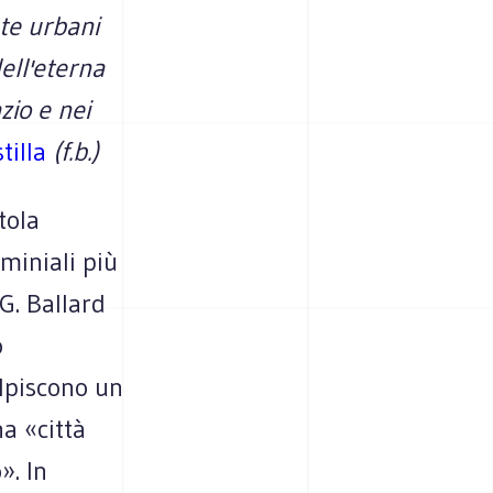
te urbani
ell'eterna
zio e nei
tilla
(f.b.)
tola
miniali più
G. Ballard
o
lpiscono un
a «città
». In