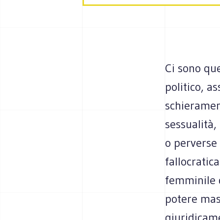
Ci sono que
politico, 
schierament
sessualità,
o perverse
fallocratica
femminile d
potere masc
giuridicame