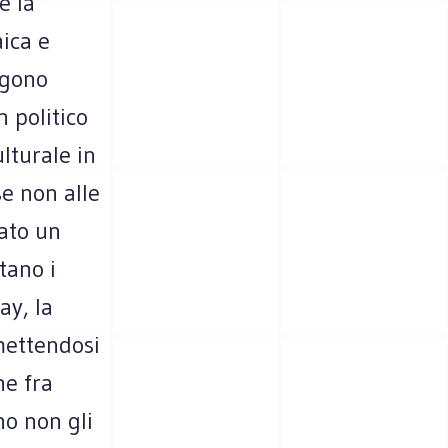
e la
aica e
engono
n politico
lturale in
se non alle
cato un
tano i
ay, la
omettendosi
ne fra
no non gli