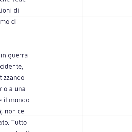
ioni di
ismo di
 in guerra
ccidente,
tizzando
rio a una
re il mondo
a,
non ce
ato. Tutto