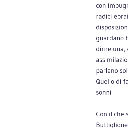
con impugna
radici ebra
disposizion
guardano be
dirne una, 
assimilazio
parlano so
Quello di f
sonni.
Con il che
Buttiglione