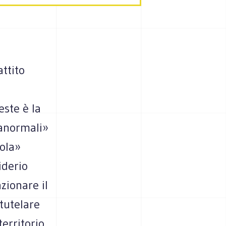
ttito
este è la
«anormali»
gola»
iderio
zionare il
tutelare
erritorio