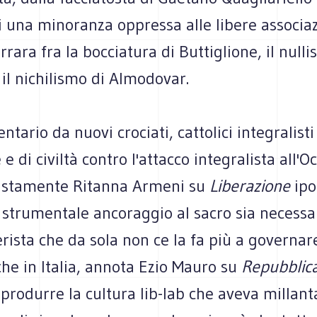
ci una minoranza oppressa alle libere associaz
rrara fra la bocciatura di Buttiglione, il null
il nichilismo di Almodovar.
ario da nuovi crociati, cattolici integralisti
 e di civiltà contro l'attacco integralista all'O
ustamente Ritanna Armeni su
Liberazione
ipo
 strumentale ancoraggio al sacro sia necessa
berista che da sola non ce la fa più a governa
che in Italia, annota Ezio Mauro su
Repubblic
a produrre la cultura lib-lab che aveva millant