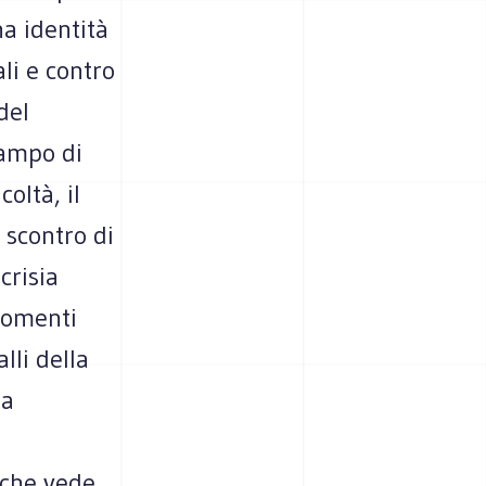
a identità
li e contro
del
campo di
oltà, il
 scontro di
crisia
rgomenti
lli della
ia
 che vede