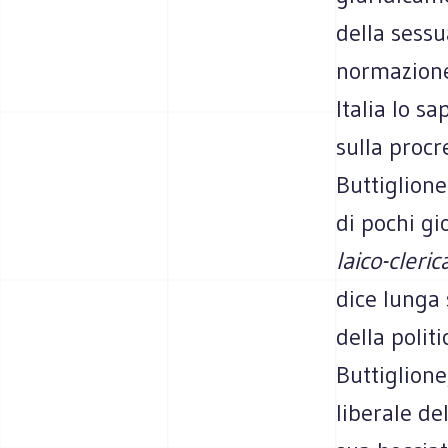
della sessu
normazione 
Italia lo s
sulla procr
Buttiglione
di pochi gi
laico-cleric
dice lunga 
della politi
Buttiglione
liberale de