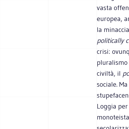
vasta offen
europea, an
la minaccia
politically 
crisi: ovunq
pluralismo 
civiltà, il
po
sociale. Ma
stupefacent
Loggia per 
monoteista 
secolarizza