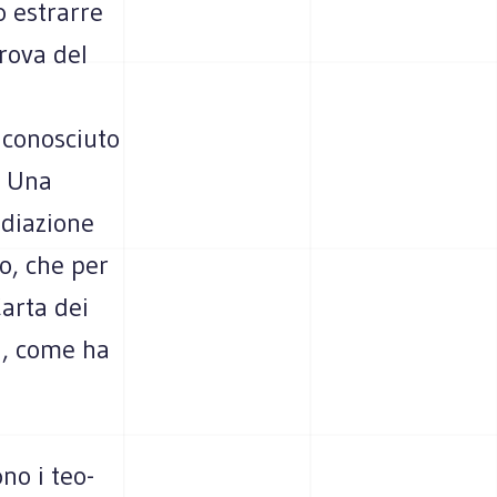
 estrarre
rova del
iconosciuto
i. Una
ediazione
o, che per
arta dei
, come ha
no i teo-