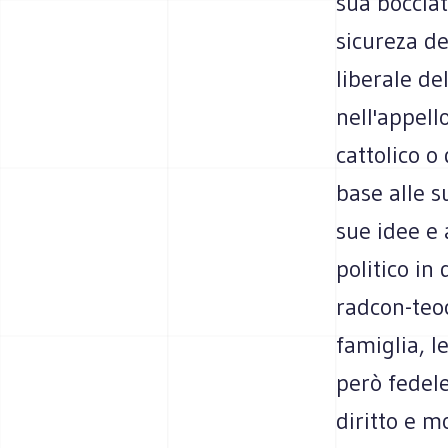
sua bocciat
sicureza de
liberale de
nell'appell
cattolico o
base alle s
sue idee e 
politico in
radcon-teoc
famiglia, l
però fedel
diritto e m