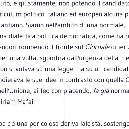
uto; e giustamente, non potendo il candidato
riculum politico italiano ed europeo alcuna p
kantiano. Siamo nell'ambito di una normale,
a dialettica politica democratica, come ha r
odori rompendo il fronte sul
Giornale
di ier
 per una volta, sgombra dall'urgenza della m
non si votava su una legge ma su un candidat
dierava le sue idee in contrasto con quella C
 nell'Unione, ai teo-con piacendo,
fa già
norma
iriam Mafai.
a c'è una pericolosa deriva laicista, sostengo