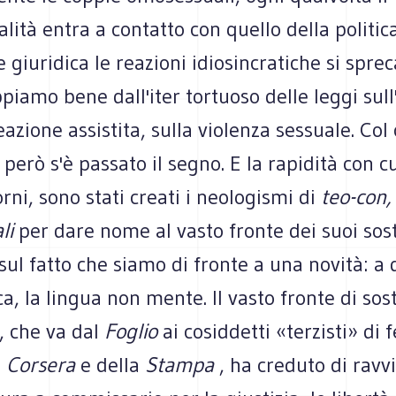
alità entra a contatto con quello della politic
giuridica le reazioni idiosincratiche si sprec
appiamo bene dall'iter tortuoso delle leggi sull
eazione assistita, sulla violenza sessuale. Col
 però s'è passato il segno. E la rapidità con cu
orni, sono stati creati i neologismi di
teo-con,
ali
per dare nome al vasto fronte dei suoi sost
sul fatto che siamo di fronte a una novità: a 
ca, la lingua non mente. Il vasto fronte di sost
, che va dal
Foglio
ai cosiddetti «terzisti» di 
l
Corsera
e della
Stampa
, ha creduto di ravvi