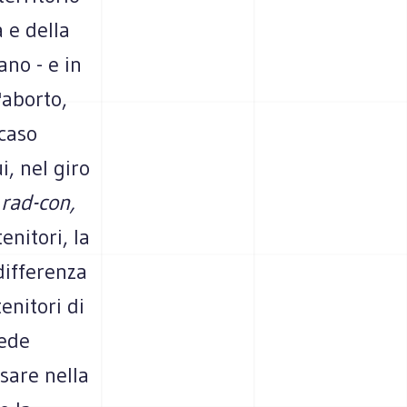
a e della
ano - e in
'aborto,
 caso
i, nel giro
 rad-con,
enitori, la
differenza
enitori di
fede
sare nella