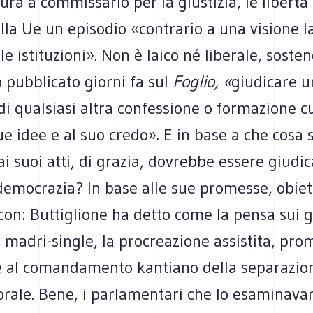
ura a commissario per la giustizia, le libertà 
lla Ue un episodio «contrario a una visione l
lle istituzioni». Non è laico né liberale, sost
o pubblicato giorni fa sul
Foglio, «
giudicare u
 di qualsiasi altra confessione o formazione cu
ue idee e al suo credo». E in base a che cosa 
ai suoi atti, di grazia, dovrebbe essere giudi
 democrazia? In base alle sue promesse, obiet
on: Buttiglione ha detto come la pensa sui g
e madri-single, la procreazione assistita, pr
e al comandamento kantiano della separazio
orale. Bene, i parlamentari che lo esaminava