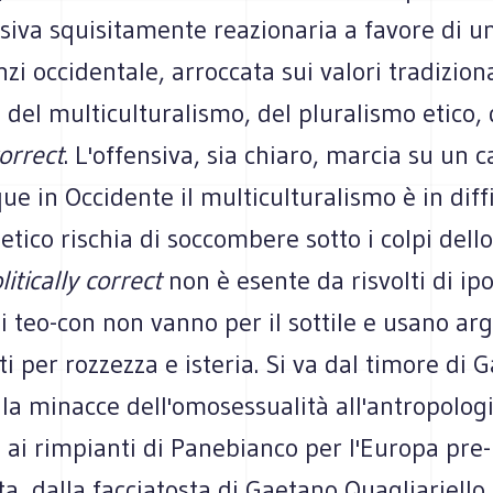
siva squisitamente reazionaria a favore di un
zi occidentale, arroccata sui valori tradiziona
 del multiculturalismo, del pluralismo etico, 
correct
. L'offensiva, sia chiaro, marcia su un 
ue in Occidente il multiculturalismo è in diffic
etico rischia di soccombere sotto i colpi dello
litically correct
non è esente da risvolti di ipo
 i teo-con non vanno per il sottile e usano a
i per rozzezza e isteria. Si va dal timore di Ga
la minacce dell'omosessualità all'antropolog
ai rimpianti di Panebianco per l'Europa pre-
ta, dalla facciatosta di Gaetano Quagliariello