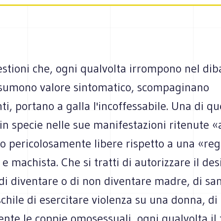
stioni che, ogni qualvolta irrompono nel diba
assumono valore sintomatico, scompaginano
i, portano a galla l'incoffessabile. Una di qu
 in specie nelle sue manifestazioni ritenute 
 o pericolosamente libere rispetto a una «re
 e machista. Che si tratti di autorizzare il des
i diventare o di non diventare madre, di san
hile di esercitare violenza su una donna, di 
nte le coppie omosessuali, ogni qualvolta il t