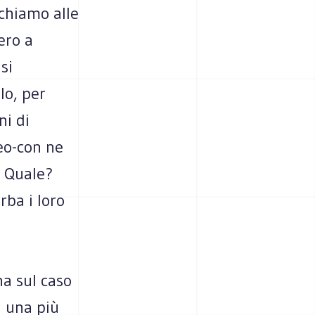
ichiamo alle
ero a
si
lo, per
ni di
teo-con ne
. Quale?
rba i loro
a sul caso
i una più