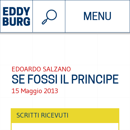
© 2026 EDDYBURG
MENU
INIZIATIVE
CHI SIAMO
SOSTIENICI
CONTATTACI
EDOARDO SALZANO
SE FOSSI IL PRINCIPE
15 Maggio 2013
SCRITTI RICEVUTI