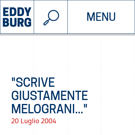
© 2026 EDDYBURG
MENU
INIZIATIVE
CHI SIAMO
SOSTIENICI
CONTATTACI
"SCRIVE
GIUSTAMENTE
MELOGRANI..."
20 Luglio 2004