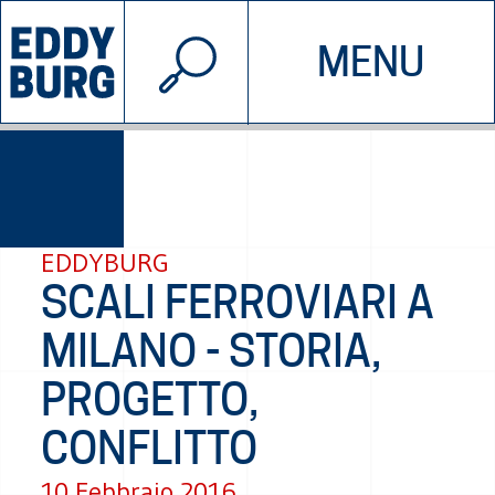
© 2026 EDDYBURG
MENU
INIZIATIVE
CHI SIAMO
SOSTIENICI
CONTATTACI
EDDYBURG
SCALI FERROVIARI A
MILANO - STORIA,
PROGETTO,
CONFLITTO
10 Febbraio 2016