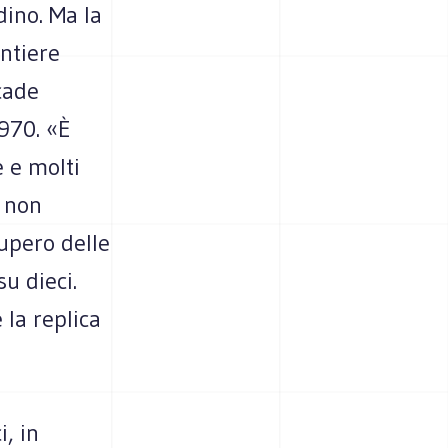
adino. Ma la
antiere
ccade
970. «È
 e molti
e non
cupero delle
u dieci.
la replica
i, in