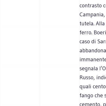
contrasto c
Campania, 
tutela. All
ferro. Boer
caso di Sa
abbandonare
immanente. 
segnala l’O
Russo, indi
quali cento
fango che s
cemento, p