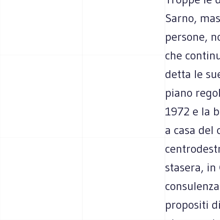
Sarno, mass
persone, n
che continu
detta le su
piano regol
1972 e la b
a casa del 
centrodestr
stasera, in
consulenza 
propositi d