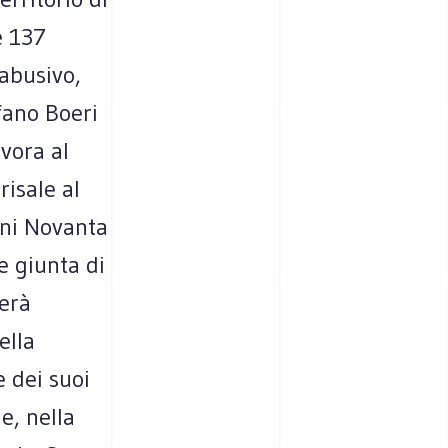
e 137
abusivo,
fano Boeri
avora al
isale al
nni Novanta
e giunta di
terà
ella
e dei suoi
e, nella