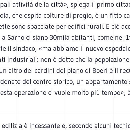
pali attività della città», spiega il primo citt
ola, che ospita colture di pregio, è un fitto c
lette sono spacciate per edifici rurali. E ciò a
a Sarno ci siano 30mila abitanti, come nel 1
ste il sindaco, «ma abbiamo il nuovo ospedale
i industriali: non è detto che la popolazion
n altro dei cardini del piano di Boeri è il re
donate del centro storico, un appartamento s
sta operazione ci vuole molto più tempo», è 
 edilizia è incessante e, secondo alcuni tecnic