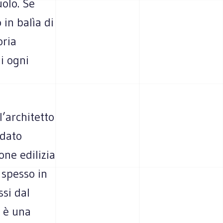
olo. Se
 in balìa di
oria
ui ogni
’architetto
 dato
one edilizia
 spesso in
ssi dal
a è una