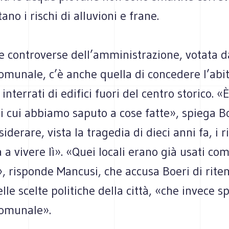
no i rischi di alluvioni e frane.
te controverse dell’amministrazione, votata da
omunale, c’è anche quella di concedere l’abit
i interrati di edifici fuori del centro storico. «
i cui abbiamo saputo a cose fatte», spiega Bo
iderare, vista la tragedia di dieci anni fa, i r
a a vivere lì». «Quei locali erano già usati co
, risponde Mancusi, che accusa Boeri di ritene
le scelte politiche della città, «che invece s
comunale».