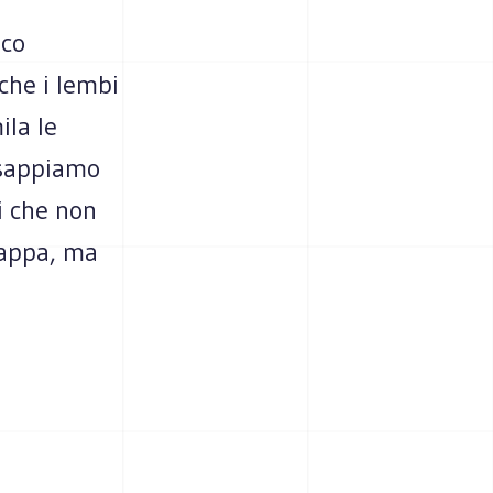
aco
che i lembi
ila le
 sappiamo
i che non
mappa, ma