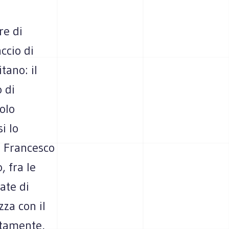
re di
ccio di
tano: il
 di
colo
i lo
, Francesco
, fra le
late di
za con il
ttamente,