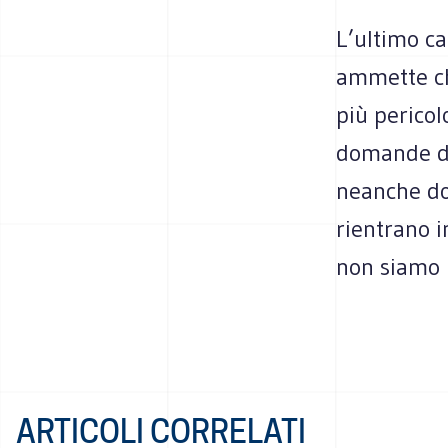
L’ultimo ca
ammette ch
più pericol
domande di
neanche do
rientrano 
non siamo m
ARTICOLI CORRELATI