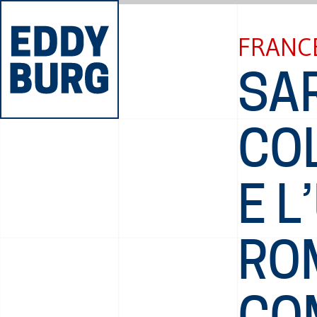
FRANC
SA
CO
E L
RO
CO