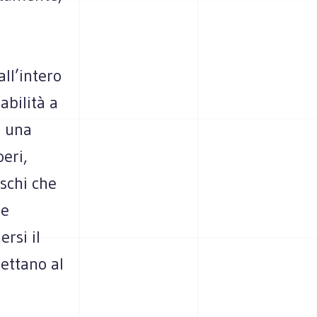
ll’intero
abilità a
È una
eri,
ischi che
me
rsi il
pettano al