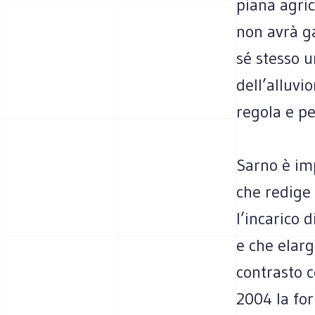
piana agric
non avrà ga
sé stesso u
dell’alluvi
regola e pe
Sarno è imp
che redige 
l’incarico 
e che elarg
contrasto c
2004 la for