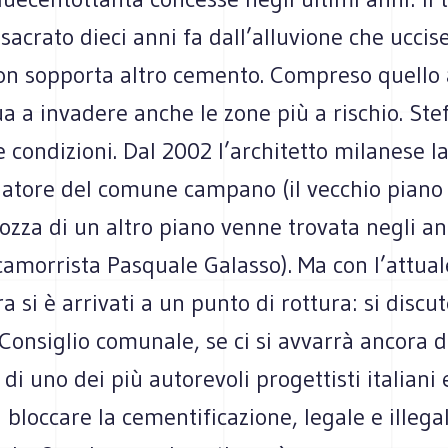
acrato dieci anni fa dall’alluvione che uccis
on sopporta altro cemento. Compreso quello 
a a invadere anche le zone più a rischio. Ste
e condizioni. Dal 2002 l’architetto milanese l
atore del comune campano (il vecchio piano r
ozza di un altro piano venne trovata negli a
camorrista Pasquale Galasso). Ma con l’attual
a si è arrivati a un punto di rottura: si discu
 Consiglio comunale, se ci si avvarrà ancora d
di uno dei più autorevoli progettisti italiani 
i bloccare la cementificazione, legale e illegal