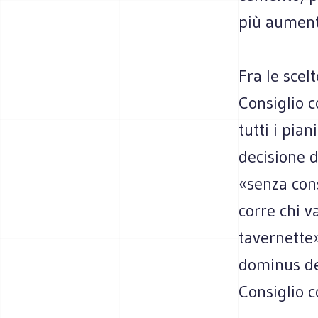
più aumenta
Fra le scel
Consiglio c
tutti i pian
decisione d
«senza cons
corre chi v
tavernette»
dominus del
Consiglio 