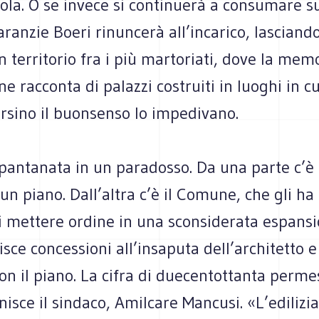
ola. O se invece si continuerà a consumare su
ranzie Boeri rinuncerà all’incarico, lasciando
n territorio fra i più martoriati, dove la mem
one racconta di palazzi costruiti in luoghi in c
rsino il buonsenso lo impedivano.
antanata in un paradosso. Da una parte c’è l
un piano. Dall’altra c’è il Comune, che gli ha
di mettere ordine in una sconsiderata espansi
isce concessioni all’insaputa dell’architetto e
on il piano. La cifra di duecentottanta perme
nisce il sindaco, Amilcare Mancusi. «L’edilizi