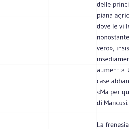
delle princi
piana agric
dove le vil
nonostante 
vero», insi
insediament
aumenti». U
case abban
«Ma per que
di Mancusi.
La frenesia