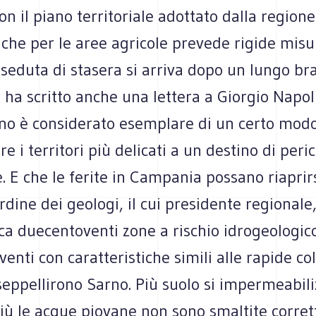
on il piano territoriale adottato dalla regione
che per le aree agricole prevede rigide misu
a seduta di stasera si arriva dopo un lungo bra
i ha scritto anche una lettera a Giorgio Napoli
rno è considerato esemplare di un certo modo
 i territori più delicati a un destino di peri
E che le ferite in Campania possano riaprirs
rdine dei geologi, il cui presidente regionale
ca duecentoventi zone a rischio idrogeologico
venti con caratteristiche simili alle rapide co
eppellirono Sarno. Più suolo si impermeabiliz
iù le acque piovane non sono smaltite corre