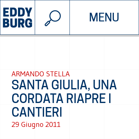
© 2026 EDDYBURG
MENU
INIZIATIVE
CHI SIAMO
SOSTIENICI
CONTATTACI
ARMANDO STELLA
SANTA GIULIA, UNA
CORDATA RIAPRE I
CANTIERI
29 Giugno 2011