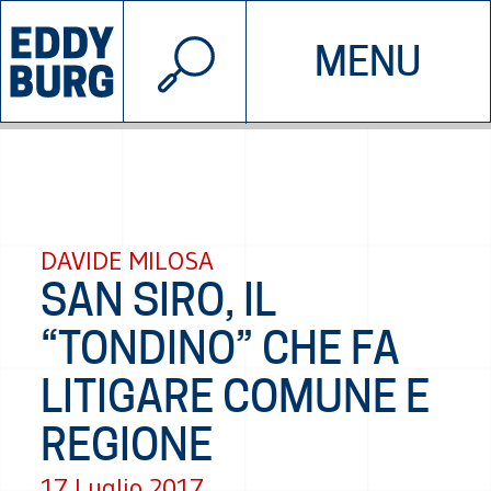
© 2026 EDDYBURG
MENU
INIZIATIVE
CHI SIAMO
SOSTIENICI
CONTATTACI
DAVIDE MILOSA
SAN SIRO, IL
“TONDINO” CHE FA
LITIGARE COMUNE E
REGIONE
17 Luglio 2017