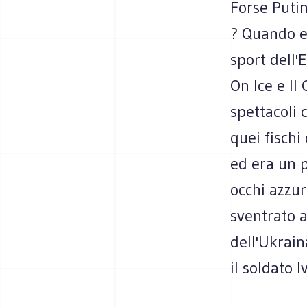
Forse Puti
? Quando e
sport dell'
On Ice e Il
spettacoli 
quei fischi
ed era un p
occhi azzur
sventrato a
dell'Ukrain
il soldato I