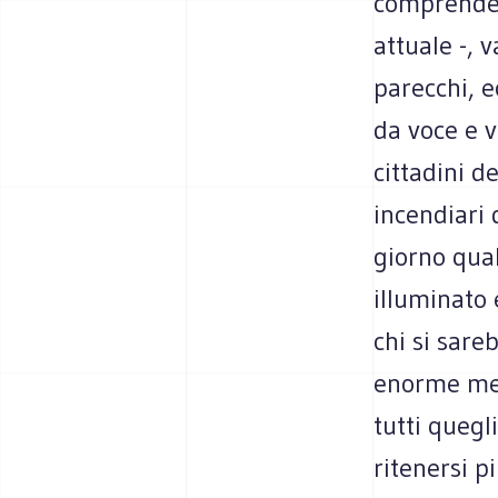
comprenden
attuale -, 
parecchi, e
da voce e v
cittadini d
incendiari 
giorno qua
illuminato 
chi si sare
enorme merc
tutti quegl
ritenersi p