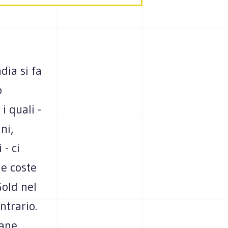
dia si fa
o
 quali -
ni,
 - ci
le coste
Gold nel
ntrario.
mane