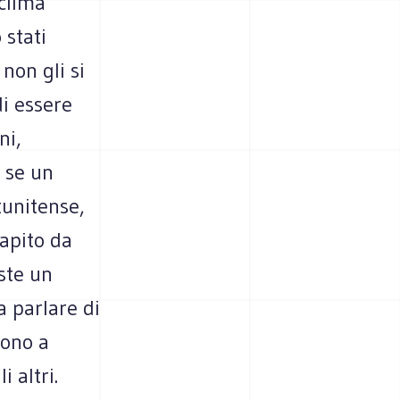
clima
 stati
non gli si
di essere
ni,
 se un
tunitense,
capito da
iste un
a parlare di
sono a
 altri.