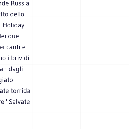
ande Russia
tto dello
: Holiday
dei due
ei canti e
o i brividi
an dagli
giato
ate torrida
re "Salvate