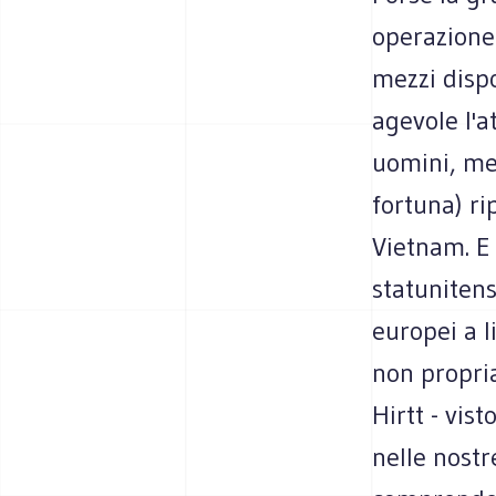
operazione 
mezzi dispo
agevole l'a
uomini, mez
fortuna) ri
Vietnam. E 
statunitens
europei a l
non propri
Hirtt - vis
nelle nostr