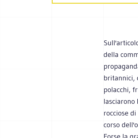
Sull'artico
della comm
propaganda
britannici,
polacchi, fr
lasciarono 
rocciose d
corso dell'
Forse la gr