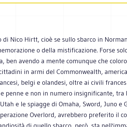
lo di Nico Hirtt, cioè se sullo sbarco in Norman
emorazione o della mistificazione. Forse sol
, ben avendo a mente comunque che coloro i
 cittadini in armi del Commonwealth, america
ancesi, belgi e olandesi, oltre ai civili francesi
le penne e non in numero insignificante, tra 
i Utah e le spiagge di Omaha, Sword, Juno e 
operazione Overlord, avrebbero preferito il co
andiosità di quello sbarco, però, sta nell'im