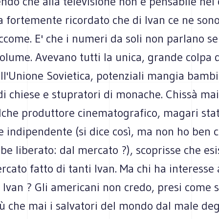
do che alla televisione non è pensabile nel 
va fortemente ricordato che di Ivan ce ne sono
ccome. E' che i numeri da soli non parlano se 
olume. Avevano tutti la unica, grande colpa 
ell'Unione Sovietica, potenziali mangia bambi
di chiese e stupratori di monache. Chissà mai
lche produttore cinematografico, magari sta
e indipendente (si dice così, ma non ho ben 
bbe liberato: dal mercato ?), scoprisse che es
ato fatto di tanti Ivan. Ma chi ha interesse 
i Ivan ? Gli americani non credo, presi come 
iù che mai i salvatori del mondo dal male degli