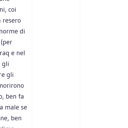
i, coi
n resero
enorme di
 (per
Iraq e nel
 gli
e gli
 morirono
o, ben fa
ca male se
one, ben