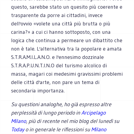
questo, sarebbe stato un quesito più coerente e
trasparente da porre ai cittadini, invece
dell'ovvio «volete una città più brutta o più
carina?» a cui ci hanno sottoposto, con una
logica che continua a permeare un dibattito che
non è tale. L'alternativa tra la popolare e amata
S.T.R.A.M.I.L.A.N.O. e l'ennesimo dozzinale
S.T.R.A.P.U.N.T.I.N.O del turismo alcolico di
massa, magari coi medesimi gravissimi problemi
delle città d'arte, non pare un tema di
secondaria importanza.
Su questioni analoghe, ho già espresso altre
perplessità di lungo periodo in
Arcipelago
Milano
, più di recente nel mio blog del lunedì su
Today
o in generale le riflessioni su
Milano