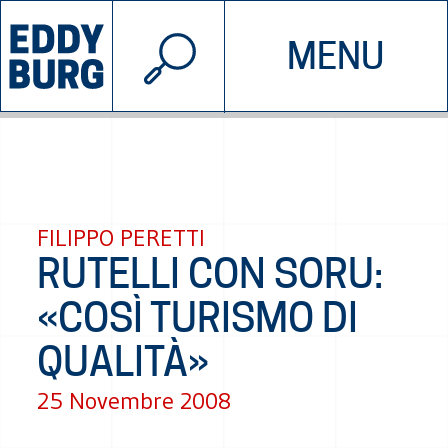
© 2026 EDDYBURG
MENU
INIZIATIVE
CHI SIAMO
SOSTIENICI
CONTATTACI
FILIPPO PERETTI
RUTELLI CON SORU:
«COSÌ TURISMO DI
QUALITÀ»
25 Novembre 2008