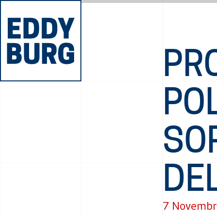
PR
POL
SOR
DE
7 Novembr