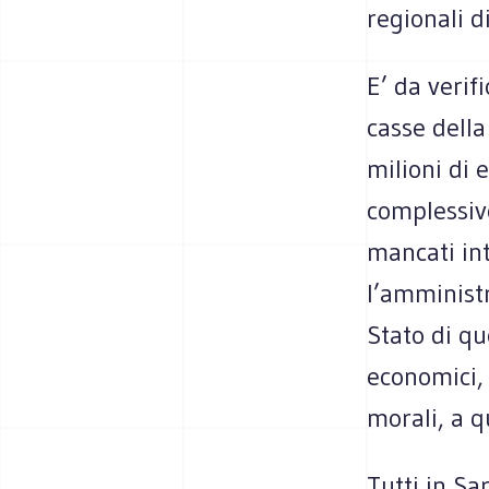
regionali d
E’ da verif
casse della
milioni di 
complessivo
mancati int
l’amminist
Stato di qu
economici, 
morali, a 
Tutti in Sa