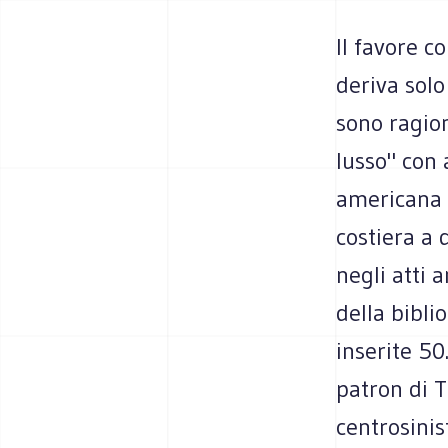
Il favore c
deriva solo
sono ragion
lusso" con 
americana d
costiera a 
negli atti 
della bibli
inserite 50
patron di Ti
centrosinis