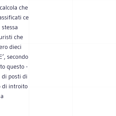
calcola che
ssificati ce
a stessa
risti che
ero dieci
 E’, secondo
tto questo -
 di posti di
di introito
 a