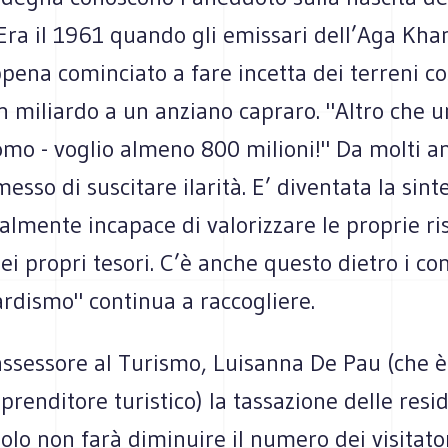
Era il 1961 quando gli emissari dell’Aga Kha
ena cominciato a fare incetta dei terreni cos
n miliardo a un anziano capraro. "Altro che u
omo - voglio almeno 800 milioni!" Da molti a
messo di suscitare ilarità. E’ diventata la sint
almente incapace di valorizzare le proprie ris
ei propri tesori. C’è anche questo dietro i co
ardismo" continua a raccogliere.
assessore al Turismo, Luisanna De Pau (che è
prenditore turistico) la tassazione delle resi
lo non farà diminuire il numero dei visitator