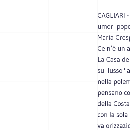
CAGLIARI - 
umori popol
Maria Cresp
Ce n’è un a
La Casa del
sul lusso" 
nella polem
pensano cos
della Costa
con la sola
valorizzazi