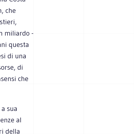
n, che
tieri,
n miliardo -
nni questa
esi di una
orse, di
nsensi che
 a sua
denze al
i della