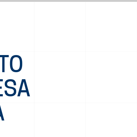
ATO
ESA
A