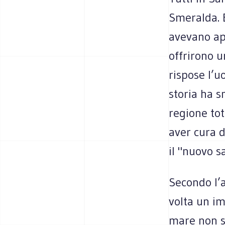
Smeralda. 
avevano app
offrirono u
rispose l’u
storia ha s
regione tot
aver cura d
il "nuovo s
Secondo l’
volta un im
mare non so