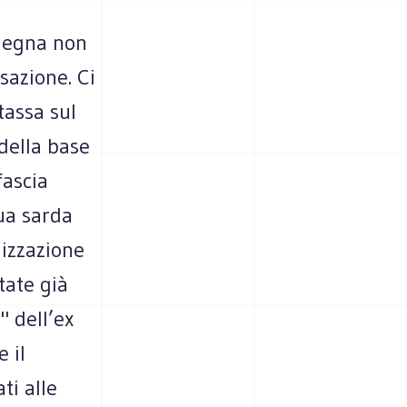
rdegna non
ssazione. Ci
tassa sul
 della base
fascia
gua sarda
lizzazione
tate già
" dell’ex
e il
ti alle