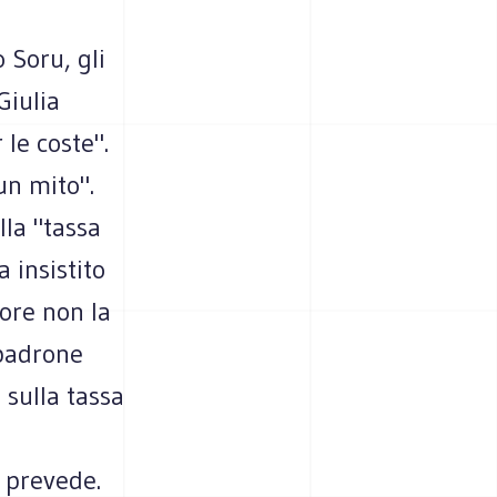
 Soru, gli
Giulia
le coste".
un mito".
lla "tassa
 insistito
tore non la
 padrone
 sulla tassa
e prevede.