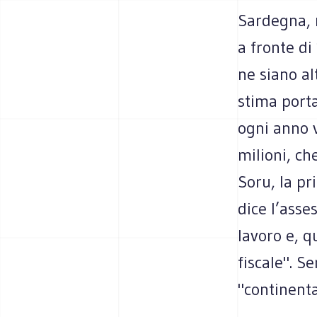
Sardegna, m
a fronte di
ne siano al
stima porta
ogni anno 
milioni, ch
Soru, la pr
dice l’asse
lavoro e, q
fiscale". 
"continenta