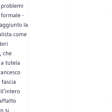
o problemi
a formale -
raggiunto la
alista come
teri
, che
 a tutela
rancesco
 fascia
l’intero
affatto
n si