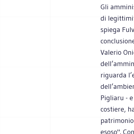
Gli ammini
di legittim
spiega Fulv
conclusion
Valerio On
dell’ammin
riguarda l’
dell’ambie
Pigliaru - e
costiere, h
patrimonio 
esoso". Con