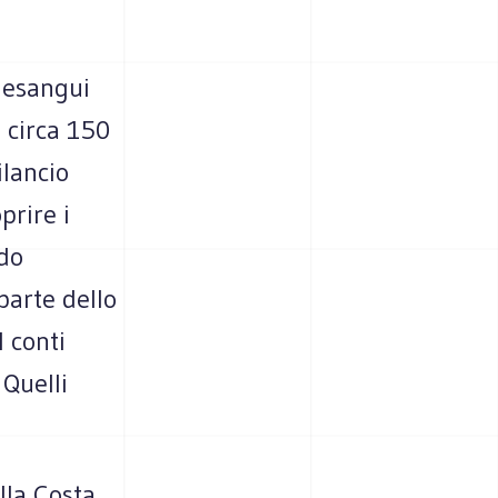
e esangui
i circa 150
ilancio
prire i
ndo
parte dello
I conti
 Quelli
lla Costa