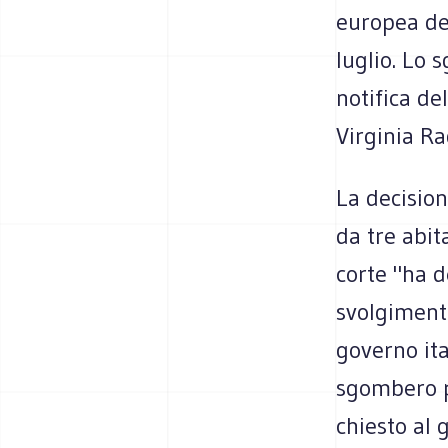
europea dei
luglio. Lo 
notifica de
Virginia Ra
La decision
da tre abit
corte "ha d
svolgimento
governo ita
sgombero pr
chiesto al 