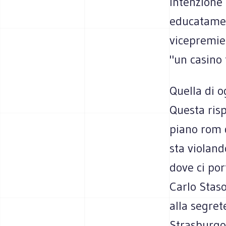
intenzione
educatamen
vicepremier
"un casino 
Quella di o
Questa risp
piano rom d
sta violand
dove ci por
Carlo Staso
alla segret
Strasburgo 