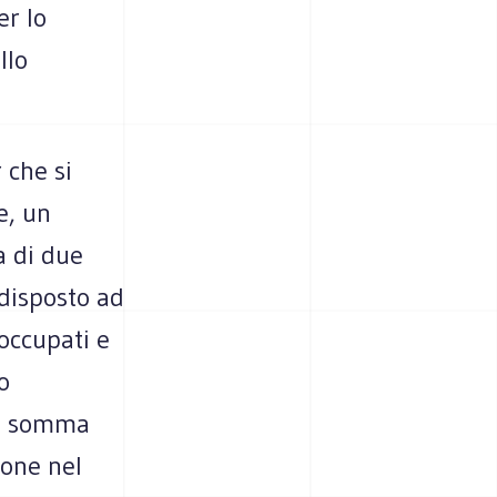
er lo
llo
 che si
e, un
a di due
 disposto ad
soccupati e
o
na somma
sone nel