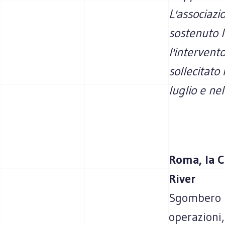
L'associazi
sostenuto l'
l'intervent
sollecitato
luglio e ne
Roma, la 
River
Sgombero n
operazioni,