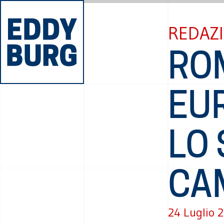
REDAZI
RO
EU
LO
CA
24 Luglio 