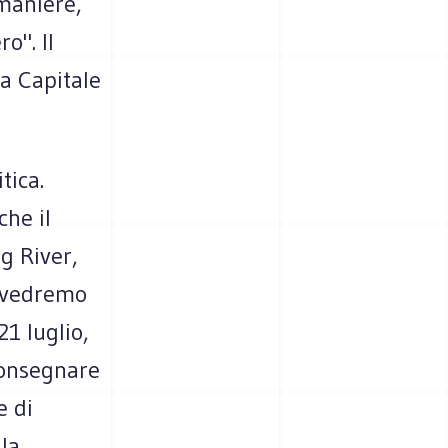
 maniere,
o". Il
la Capitale
tica.
che il
g River,
e vedremo
21 luglio,
consegnare
e di
 la