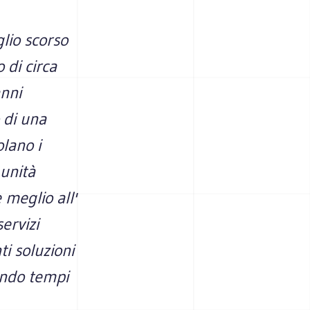
lio scorso
di circa
anni
 di una
olano i
 unità
 meglio all'
ervizi
ti soluzioni
endo tempi