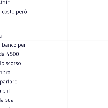
state
a costo però
a
e banco per
arda 4500
llo scorso
embra
parlare
 e il
la sua