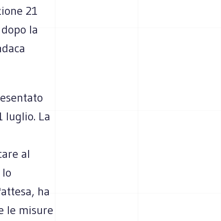
zione 21
 dopo la
indaca
resentato
 luglio. La
are al
 lo
'attesa, ha
e le misure