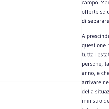
campo. Men
offerte sol
di separare 
A prescind
questione 
tutta l'est
persone, ta
anno, e ch
arrivare n
della situa
ministro de