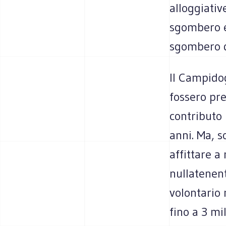
alloggiativ
sgombero es
sgombero d
Il Campidog
fossero pre
contributo 
anni. Ma, s
affittare a
nullatenent
volontario
fino a 3 m