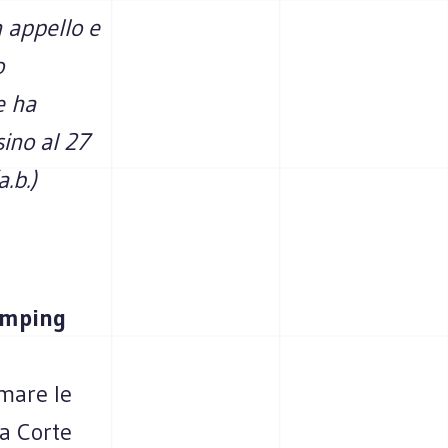
n appello e
o
e ha
sino al 27
.b.)
amping
mare le
la Corte