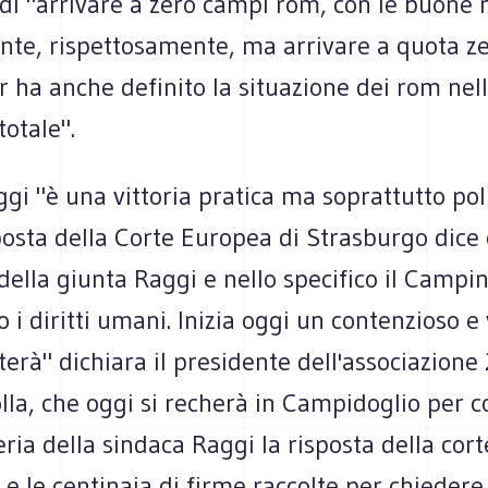
 di "arrivare a zero campi rom, con le buone
te, rispettosamente, ma arrivare a quota zer
 ha anche definito la situazione dei rom nel
totale".
ggi "è una vittoria pratica ma soprattutto poli
osta della Corte Europea di Strasburgo dice 
ella giunta Raggi e nello specifico il Campin
o i diritti umani. Inizia oggi un contenzioso 
terà" dichiara il presidente dell'associazione 
lla, che oggi si recherà in Campidoglio per 
eria della sindaca Raggi la risposta della cort
e le centinaia di firme raccolte per chiedere