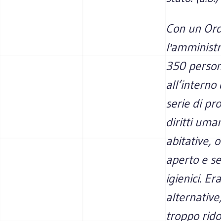
Con un Ordi
l'amminist
350 perso
all’interno
serie di pr
diritti uma
abitative, o
aperto e se
igienici. E
alternativ
troppo ridot