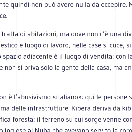
te quindi non può avere nulla da eccepire. 
ce.
i tratta di abitazioni, ma dove non c’è una div
stico e luogo di lavoro, nelle case si cuce, s
lo spazio adiacente è il luogo di vendita: con l
 non si priva solo la gente della casa, ma a
n è l’abusivismo «italiano»: qui le persone 
ima delle infrastrutture. Kibera deriva da kib
fica foresta: il terreno su cui sorge venne c
to inglese ai Nuba che avevano servito la cor