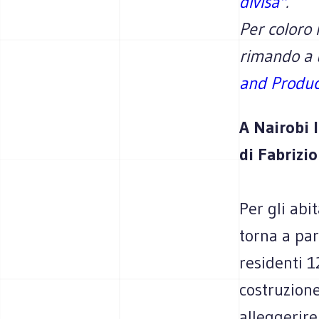
divisa"
.
Per coloro 
rimando a u
and Product
A Nairobi l
di Fabrizio
Per gli abi
torna a par
residenti 1
costruzion
alleggerire