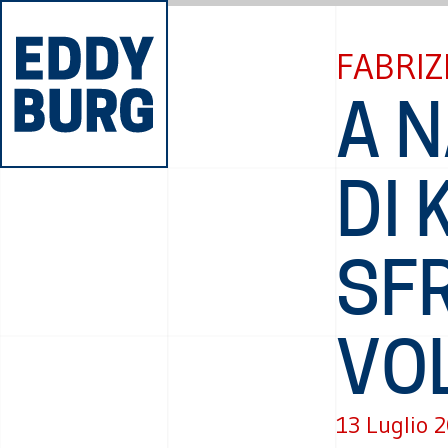
FABRIZ
A N
DI 
SFR
VO
13 Luglio 