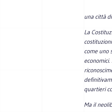
una città d
La Costituz
costituzion
come uno st
economici. 
riconoscime
definitivam
quartieri c
Ma il neol