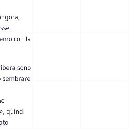
ongora,
sse.
remo con la
Kibera sono
uò sembrare
ne
», quindi
cato