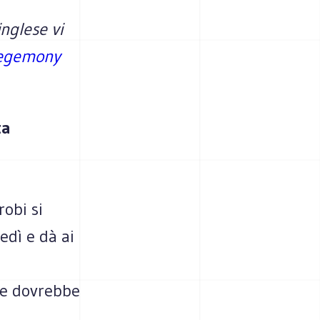
inglese vi
Hegemony
ta
robi si
edì e dà ai
a
he dovrebbe