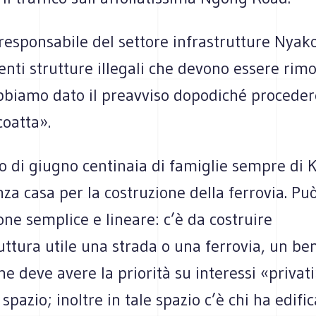
responsabile del settore infrastrutture Nyak
nti strutture illegali che devono essere rimo
bbiamo dato il preavviso dopodiché procede
coatta».
zio di giugno centinaia di famiglie sempre di 
za casa per la costruzione della ferrovia. P
ne semplice e lineare: c’è da costruire
uttura utile una strada o una ferrovia, un be
he deve avere la priorità su interessi «privati
spazio; inoltre in tale spazio c’è chi ha edifi