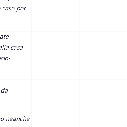
e case per
ate
alla casa
cio-
 da
ano neanche