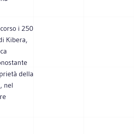
scorso i 250
di Kibera,
ica
nonostante
prietà della
, nel
re