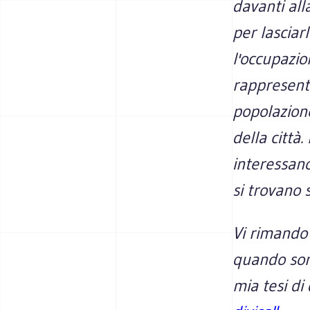
davanti all
per lasciarl
l'occupazion
rappresent
popolazione
della città
interessano
si trovano 
Vi rimando 
quando sono
mia tesi di