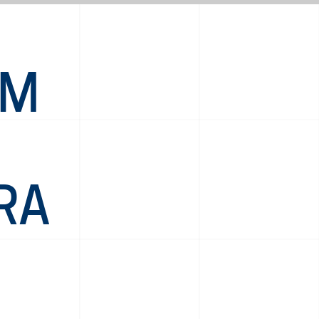
UM
RA