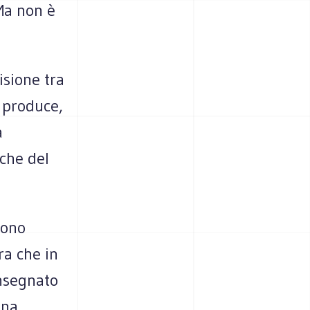
Ma non è
isione tra
i produce,
a
nche del
sono
ra che in
onsegnato
ona