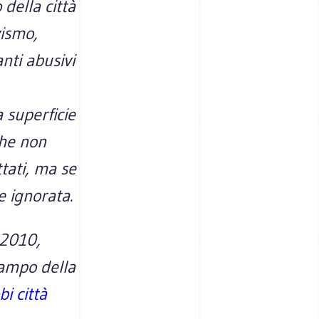
 della città
vismo,
anti abusivi
 superficie
che non
ttati, ma se
e ignorata.
 2010,
campo della
bi città