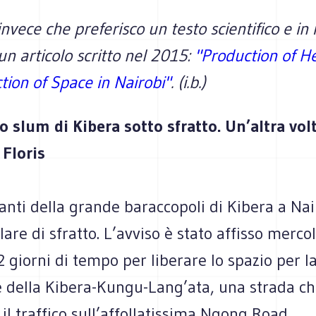
invece che preferisco un testo scientifico e in 
n articolo scritto nel 2015:
"Production of 
ion of Space in Nairobi"
. (i.b.)
o slum di Kibera sotto sfratto. Un’altra vol
 Floris
tanti della grande baraccopoli di Kibera a Nai
lare di sfratto. L’avviso è stato affisso mercol
2 giorni di tempo per liberare lo spazio per l
e della Kibera-Kungu-Lang’ata, una strada c
 il traffico sull’affollatissima Ngong Road.