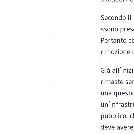
Secondo il 
«sono prese
Pertanto a
rimozione 
Già all’ini
rimaste sen
una questio
un’infrastr
pubblico, c
deve avere 