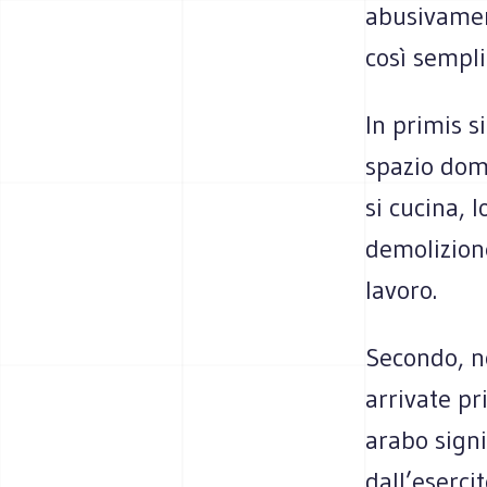
abusivamen
così sempli
In primis s
spazio dome
si cucina, 
demolizione
lavoro.
Secondo, no
arrivate pr
arabo signi
dall’eserci