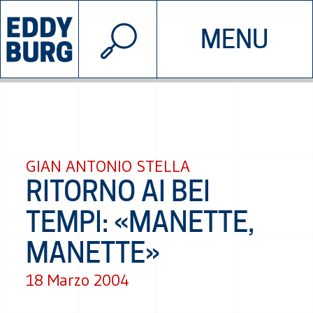
© 2026 EDDYBURG
MENU
INIZIATIVE
CHI SIAMO
SOSTIENICI
CONTATTACI
GIAN ANTONIO STELLA
RITORNO AI BEI
TEMPI: «MANETTE,
MANETTE»
18 Marzo 2004