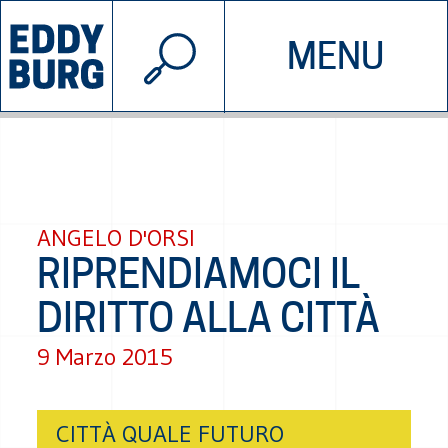
© 2026 EDDYBURG
MENU
INIZIATIVE
CHI SIAMO
SOSTIENICI
CONTATTACI
ANGELO D'ORSI
RIPRENDIAMOCI IL
DIRITTO ALLA CITTÀ
9 Marzo 2015
CITTÀ QUALE FUTURO