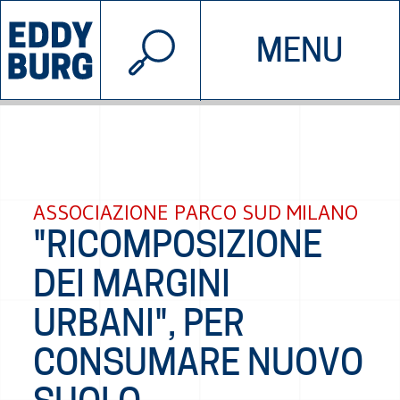
© 2026 EDDYBURG
MENU
INIZIATIVE
CHI SIAMO
SOSTIENICI
CONTATTACI
ASSOCIAZIONE PARCO SUD MILANO
"RICOMPOSIZIONE
DEI MARGINI
URBANI", PER
CONSUMARE NUOVO