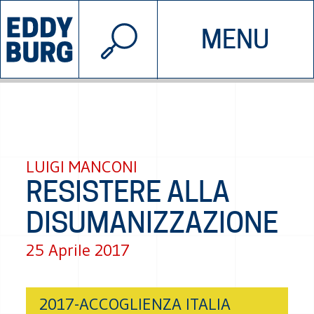
© 2026 EDDYBURG
MENU
INIZIATIVE
CHI SIAMO
SOSTIENICI
CONTATTACI
LUIGI MANCONI
RESISTERE ALLA
DISUMANIZZAZIONE
25 Aprile 2017
2017-ACCOGLIENZA ITALIA