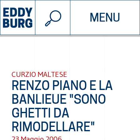
© 2026 EDDYBURG
MENU
INIZIATIVE
CHI SIAMO
SOSTIENICI
CONTATTACI
CURZIO MALTESE
RENZO PIANO E LA
BANLIEUE "SONO
GHETTI DA
RIMODELLARE"
23 Maggio 2006