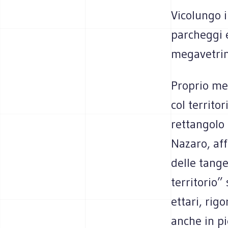
Vicolungo i
parcheggi
megavetrini
Proprio me
col territo
rettangolo 
Nazaro, aff
delle tange
territorio”
ettari, rig
anche in pi