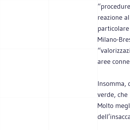
“procedure
reazione all
particolar
Milano-Bres
“valorizzaz
aree conne
Insomma, de
verde, che 
Molto megli
dell’insacca