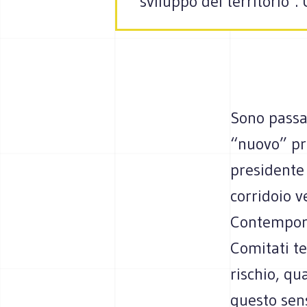
"sviluppo del territorio".
Sono passat
“nuovo” pr
presidente 
corridoio v
Contempor
Comitati te
rischio, qu
questo sens