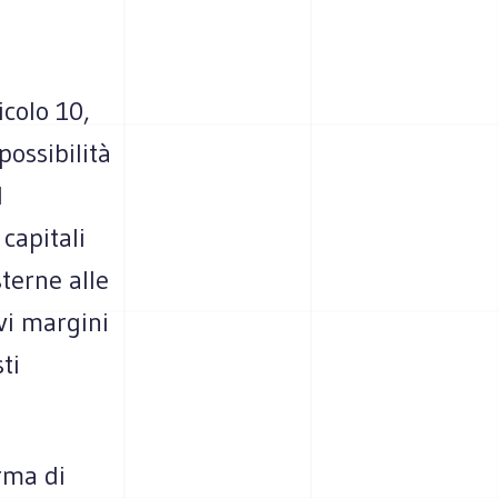
icolo 10,
possibilità
d
capitali
terne alle
ivi margini
ti
rma di