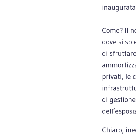
inaugurat
Come? Il no
dove si spi
di sfruttar
ammortizzar
privati, le
infrastrutt
di gestione
dell’esposi
Chiaro, ine