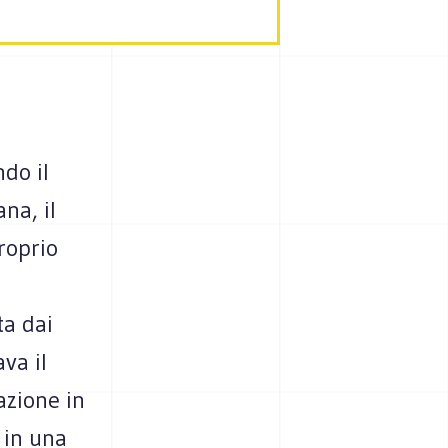
do il
na, il
roprio
a dai
va il
azione in
 in una