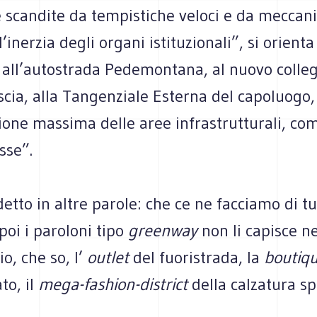
 scandite da tempistiche veloci e da meccani
’inerzia degli organi istituzionali”, si orienta
e all’autostrada Pedemontana, al nuovo coll
cia, alla Tangenziale Esterna del capoluogo,
ione massima delle aree infrastrutturali, co
sse”.
tto in altre parole: che ce ne facciamo di tu
poi i paroloni tipo
greenway
non li capisce n
o, che so, l’
outlet
del fuoristrada, la
boutiq
to, il
mega-fashion-district
della calzatura sp