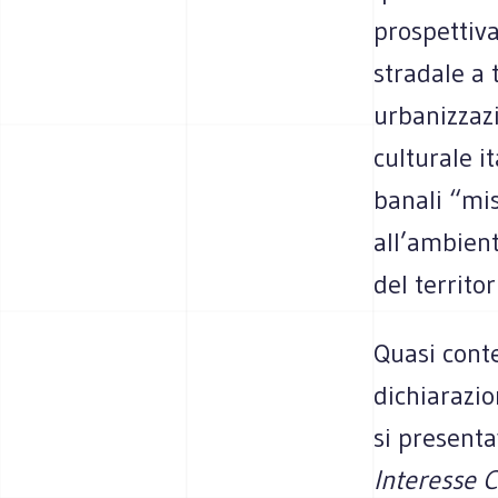
prospettiva
stradale a 
urbanizzazi
culturale i
banali “mis
all’ambient
del territor
Quasi cont
dichiarazio
si present
Interesse 