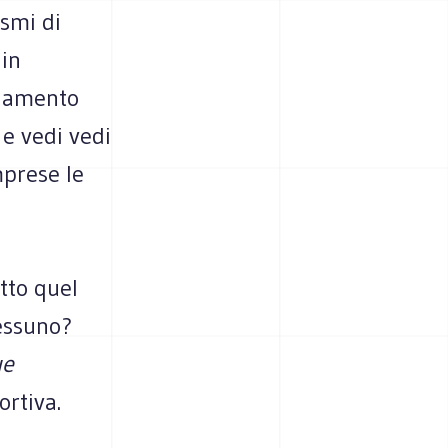
smi di
 in
egamento
 e vedi vedi
mprese le
tto quel
essuno?
ue
ortiva.