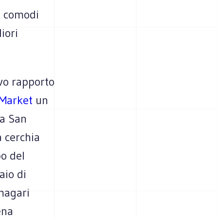
di comodi
iori
vo rapporto
 Market
un
za San
a cerchia
po del
aio di
 magari
ena