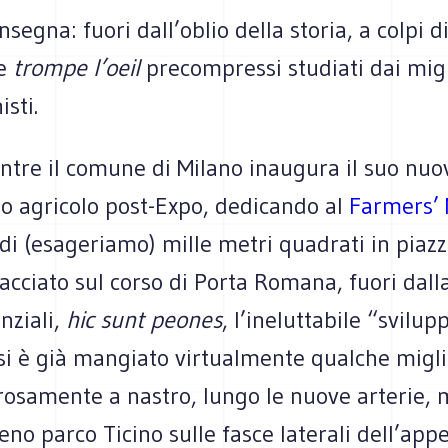
nsegna: fuori dall’oblio della storia, a colpi 
 e
trompe l’oeil
precompressi studiati dai migl
sti.
ntre il comune di Milano inaugura il suo nuo
rio agricolo post-Expo, dedicando al
Farmers’
di (esageriamo) mille metri quadrati in piaz
acciato sul corso di Porta Romana, fuori dall
nziali,
hic sunt peones
, l’ineluttabile “svilup
 si è già mangiato virtualmente qualche migli
orosamente a nastro, lungo le nuove arterie,
eno parco Ticino sulle fasce laterali dell’app