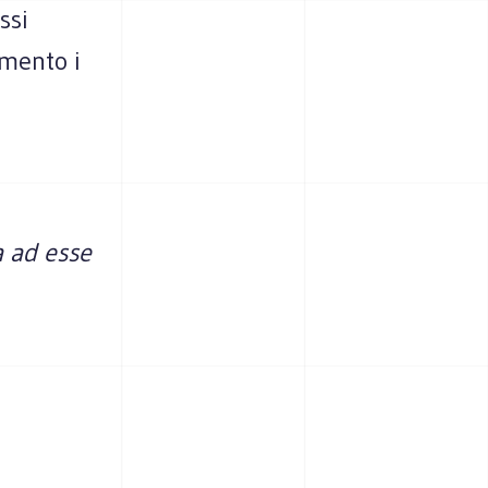
ssi
amento i
a ad esse