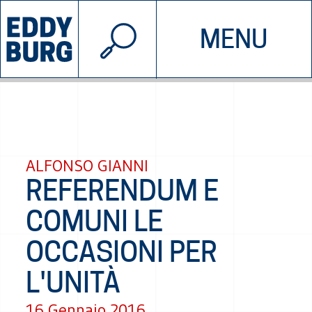
© 2026 EDDYBURG
MENU
INIZIATIVE
CHI SIAMO
SOSTIENICI
CONTATTACI
ALFONSO GIANNI
REFERENDUM E
COMUNI LE
OCCASIONI PER
L'UNITÀ
16 Gennaio 2016