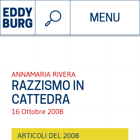
© 2026 EDDYBURG
MENU
INIZIATIVE
CHI SIAMO
SOSTIENICI
CONTATTACI
ANNAMARIA RIVERA
RAZZISMO IN
CATTEDRA
16 Ottobre 2008
ARTICOLI DEL 2008