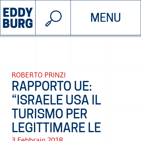
© 2026 EDDYBURG
MENU
INIZIATIVE
CHI SIAMO
SOSTIENICI
CONTATTACI
ROBERTO PRINZI
RAPPORTO UE:
“ISRAELE USA IL
TURISMO PER
LEGITTIMARE LE
3 Febbraio 2018