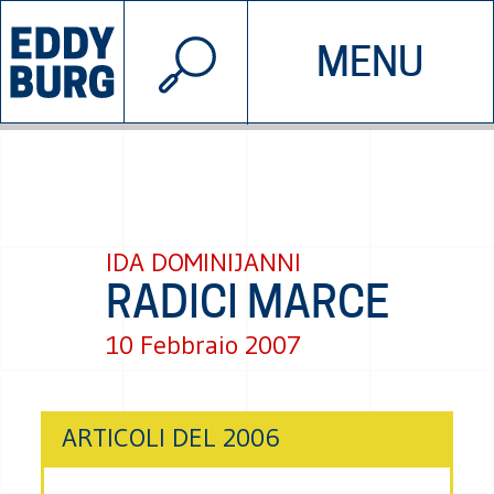
© 2026 EDDYBURG
MENU
INIZIATIVE
CHI SIAMO
SOSTIENICI
CONTATTACI
IDA DOMINIJANNI
RADICI MARCE
10 Febbraio 2007
ARTICOLI DEL 2006