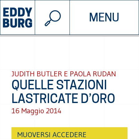
© 2026 EDDYBURG
MENU
INIZIATIVE
CHI SIAMO
SOSTIENICI
CONTATTACI
JUDITH BUTLER E PAOLA RUDAN
QUELLE STAZIONI
LASTRICATE D’ORO
16 Maggio 2014
MUOVERSI ACCEDERE