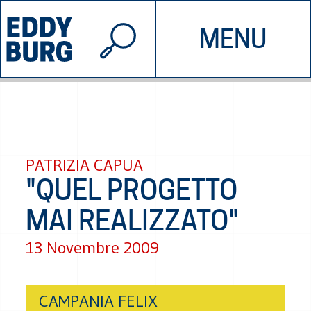
© 2026 EDDYBURG
MENU
INIZIATIVE
CHI SIAMO
SOSTIENICI
CONTATTACI
PATRIZIA CAPUA
"QUEL PROGETTO
MAI REALIZZATO"
13 Novembre 2009
CAMPANIA FELIX