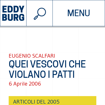
© 2026 EDDYBURG
MENU
INIZIATIVE
CHI SIAMO
SOSTIENICI
CONTATTACI
EUGENIO SCALFARI
QUEI VESCOVI CHE
VIOLANO I PATTI
6 Aprile 2006
ARTICOLI DEL 2005