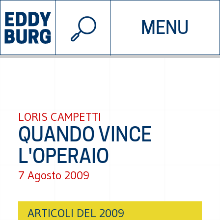
© 2026 EDDYBURG
MENU
INIZIATIVE
CHI SIAMO
SOSTIENICI
CONTATTACI
LORIS CAMPETTI
QUANDO VINCE
L'OPERAIO
7 Agosto 2009
ARTICOLI DEL 2009