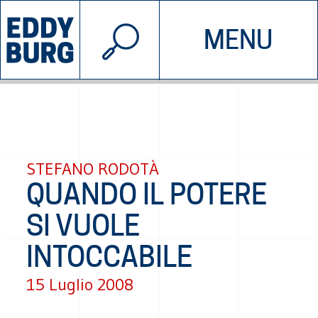
© 2026 EDDYBURG
MENU
INIZIATIVE
CHI SIAMO
SOSTIENICI
CONTATTACI
STEFANO RODOTÀ
QUANDO IL POTERE
SI VUOLE
INTOCCABILE
15 Luglio 2008