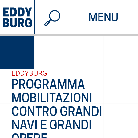
© 2026 EDDYBURG
MENU
INIZIATIVE
CHI SIAMO
SOSTIENICI
CONTATTACI
EDDYBURG
PROGRAMMA
MOBILITAZIONI
CONTRO GRANDI
NAVI E GRANDI