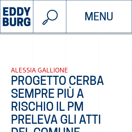
© 2026 EDDYBURG
MENU
INIZIATIVE
CHI SIAMO
SOSTIENICI
CONTATTACI
ALESSIA GALLIONE
PROGETTO CERBA
SEMPRE PIÙ A
RISCHIO IL PM
PRELEVA GLI ATTI