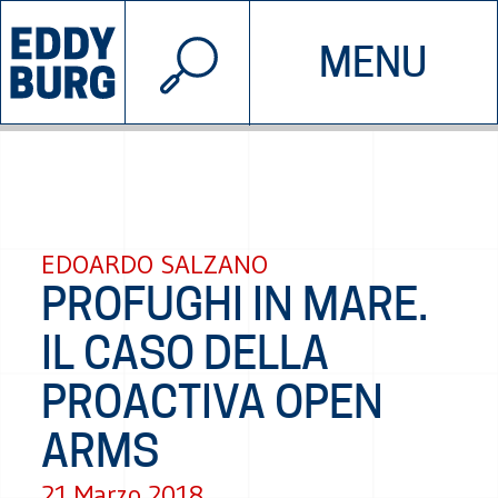
© 2026 EDDYBURG
MENU
INIZIATIVE
CHI SIAMO
SOSTIENICI
CONTATTACI
EDOARDO SALZANO
PROFUGHI IN MARE.
IL CASO DELLA
PROACTIVA OPEN
ARMS
21 Marzo 2018