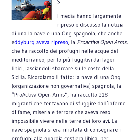
S
I media hanno largamente
ripreso e discusso la notizia
di una la nave e una Ong spagnola, che anche
e
ddyburg aveva ripreso
, la
Proactiva Open Arms
,
che ha raccolto dei profughi nelle acque del
mediterraneo, per lo più fuggitivi dai lager
libici, lasciandoli sbarcare sulle coste della
Sicilia. Ricordiamo il fatto: la nave di una Ong
(organizzazione non governativa) spagnola, la
“ProActiva Open Arms”, ha raccolto 218
migranti che tentavano di sfuggire dall’inferno
di fame, miseria e terrore che aveva reso
impossibile vivere nelle terre dei loro avi. La
nave spagnola si era rifiutata di consegnare i
profughi alla guardia costiera libica, per