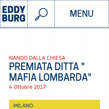
© 2026 EDDYBURG
MENU
INIZIATIVE
CHI SIAMO
SOSTIENICI
CONTATTACI
NANDO DALLA CHIESA
PREMIATA DITTA "
MAFIA LOMBARDA"
4 Ottobre 2017
MILANO