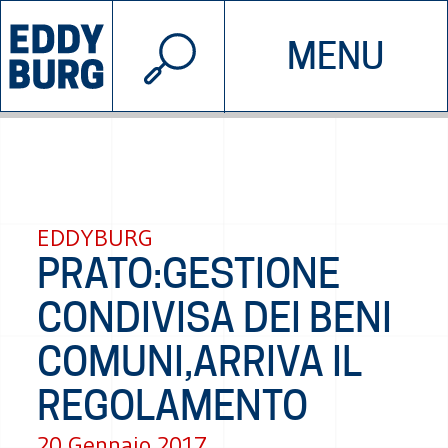
© 2026 EDDYBURG
MENU
INIZIATIVE
CHI SIAMO
SOSTIENICI
CONTATTACI
EDDYBURG
PRATO:GESTIONE
CONDIVISA DEI BENI
COMUNI,ARRIVA IL
REGOLAMENTO
20 Gennaio 2017