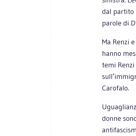
dal partito
parole di D
Ma Renzi e
hanno mess
temi Renzi 
sull’immigr
Carofalo.
Uguaglianza
donne sono 
antifascism