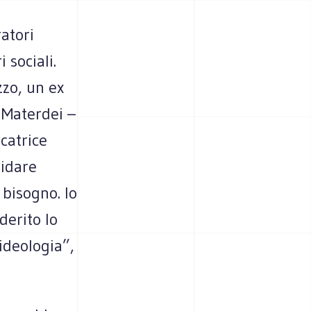
atori
 sociali.
zzo, un ex
 Materdei –
catrice
ridare
è bisogno. Io
derito lo
ideologia”,