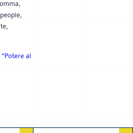
nsomma,
 people,
te,
i "Potere al