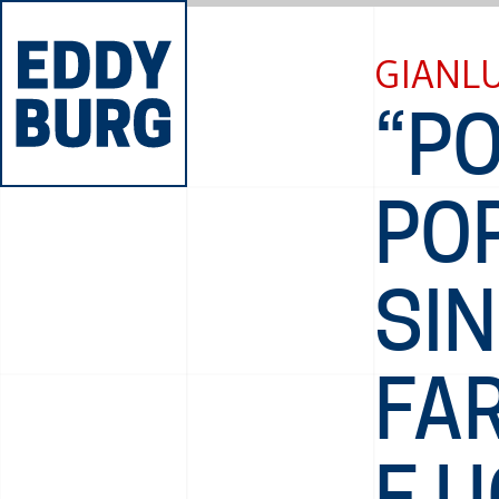
GIANLU
“PO
POP
SIN
FAR
E U