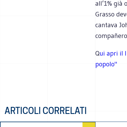
all’1% già 
Grasso dev
cantava Jo
compañeros
Q
ui apri il
popolo"
ARTICOLI CORRELATI