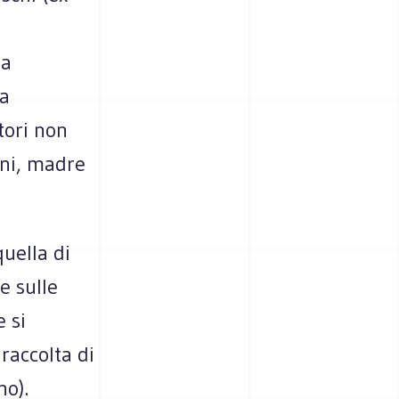
ta
la
tori non
ani, madre
quella di
e sulle
 si
 raccolta di
no).