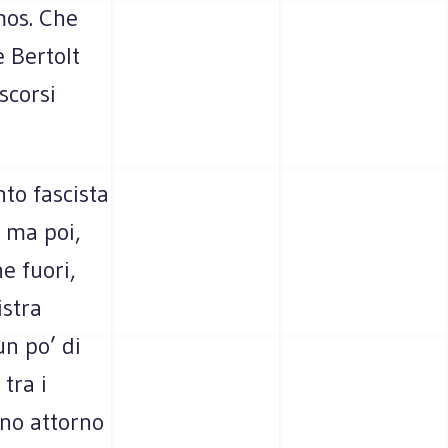
mos. Che
 Bertolt
scorsi
to fascista
 ma poi,
e fuori,
istra
un po’ di
tra i
nno attorno