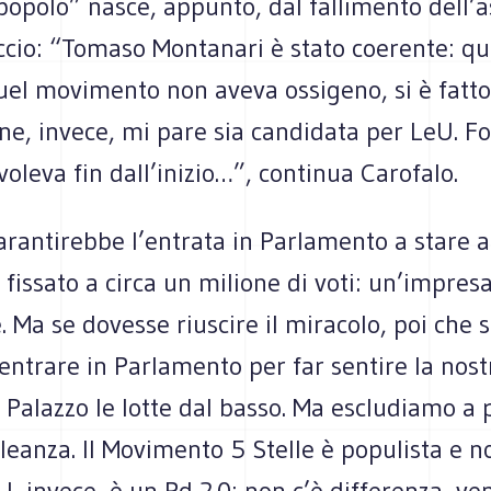
 popolo” nasce, appunto, dal fallimento dell
ccio: “Tomaso Montanari è stato coerente: q
uel movimento non aveva ossigeno, si è fatto
e, invece, mi pare sia candidata per LeU. Fo
voleva fin dall’inizio…”, continua Carofalo.
arantirebbe l’entrata in Parlamento a stare a
 fissato a circa un milione di voti: un’impres
. Ma se dovesse riuscire il miracolo, poi che
ntrare in Parlamento per far sentire la nost
 Palazzo le lotte dal basso. Ma escludiamo a p
lleanza. Il Movimento 5 Stelle è populista e n
eU, invece, è un Pd 2.0: non c’è differenza, ve