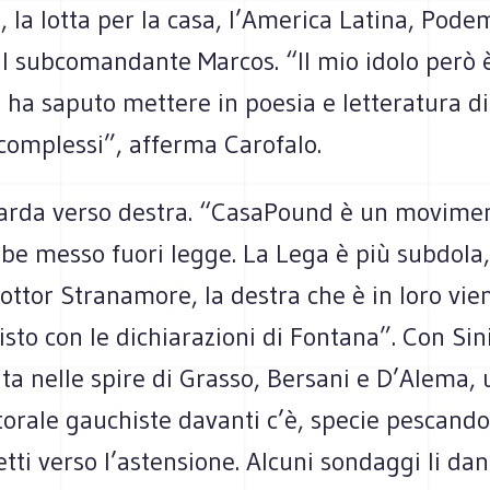
, la lotta per la casa, l’America Latina, Pode
l subcomandante Marcos. “Il mio idolo però è
 ha saputo mettere in poesia e letteratura di
 complessi”, afferma Carofalo.
arda verso destra. “CasaPound è un movimen
be messo fuori legge. La Lega è più subdola,
ttor Stranamore, la destra che è in loro vien
isto con le dichiarazioni di Fontana”. Con Sin
nita nelle spire di Grasso, Bersani e D’Alema, 
torale gauchiste davanti c’è, specie pescando 
etti verso l’astensione. Alcuni sondaggi li da