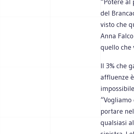
“Potere al
del Branca
visto che q
Anna Falcon
quello che 
Il 3% che g
affluenze è
impossibile
“Vogliamo e
portare nel
qualsiasi a
sinistra. L