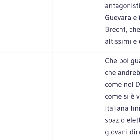
antagonisti
Guevara e i
Brecht, che
altissimi e
Che poi gu
che andreb
come nel Do
come si è v
Italiana fi
spazio elet
giovani dir