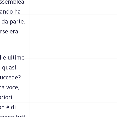
’assemblea
uando ha
 da parte.
rse era
lle ultime
a quasi
 succede?
ra voce,
riori
on è di
ngono tutti