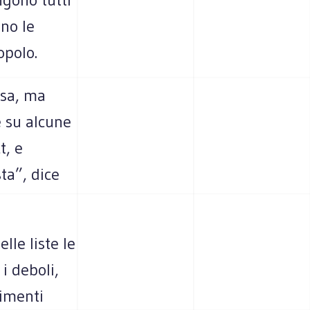
ano le
opolo.
osa, ma
e su alcune
t, e
ta”, dice
lle liste le
i deboli,
vimenti