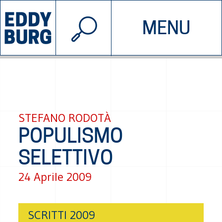
© 2026 EDDYBURG
MENU
INIZIATIVE
CHI SIAMO
SOSTIENICI
CONTATTACI
STEFANO RODOTÀ
POPULISMO
SELETTIVO
24 Aprile 2009
SCRITTI 2009