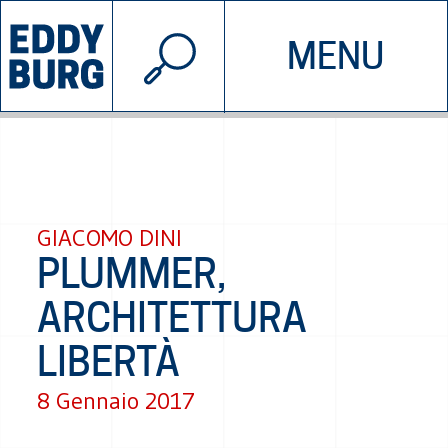
© 2026 EDDYBURG
MENU
INIZIATIVE
CHI SIAMO
SOSTIENICI
CONTATTACI
GIACOMO DINI
PLUMMER,
ARCHITETTURA
LIBERTÀ
8 Gennaio 2017