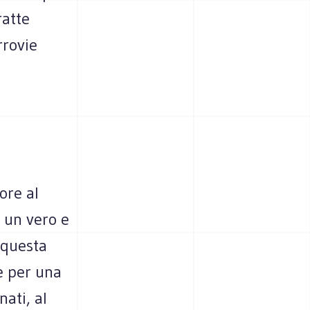
ratte
rrovie
ore al
o un vero e
 questa
e per una
nati, al