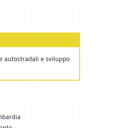
ce autostradali e sviluppo
mbardia
ente