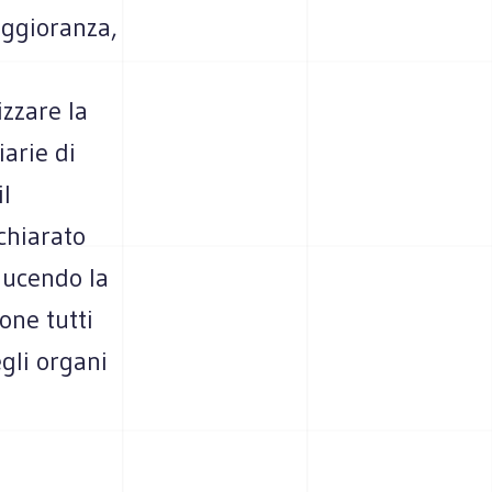
aggioranza,
izzare la
iarie di
il
chiarato
ducendo la
one tutti
egli organi