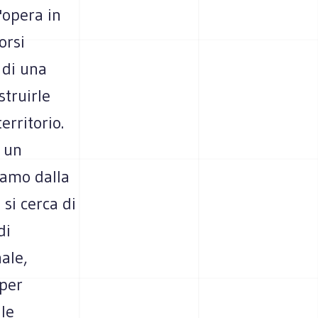
'opera in
orsi
o di una
struirle
erritorio.
e un
iamo dalla
 si cerca di
di
ale,
 per
lle