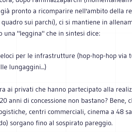
 già pronto a ricomparire nell'ambito della r
 quadro sui parchi), ci si mantiene in allena
una "leggina" che in sintesi dice:
veloci per le infrastrutture (hop-hop-hop via t
le lungaggini...)
ra ai privati che hanno partecipato alla reali
 20 anni di concessione non bastano? Bene, c
logistiche, centri commerciali, cinema a 48 sa
o) sorgano fino al sospirato pareggio.