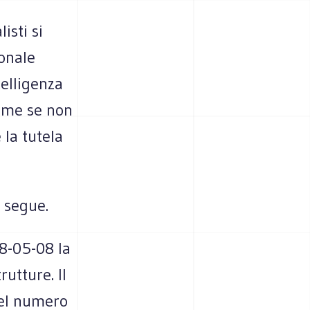
isti si
onale
telligenza
Come se non
 la tutela
e segue.
8-05-08 la
utture. Il
del numero