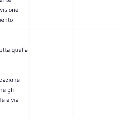
evisione
mento
utta quella
zzazione
he gli
le e via