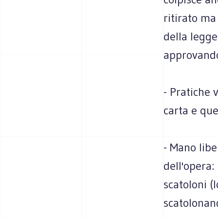
ritirato ma
della legge
approvando 
- Pratiche 
carta e quel
- Mano libe
dell'opera:
scatoloni (
scatolonand