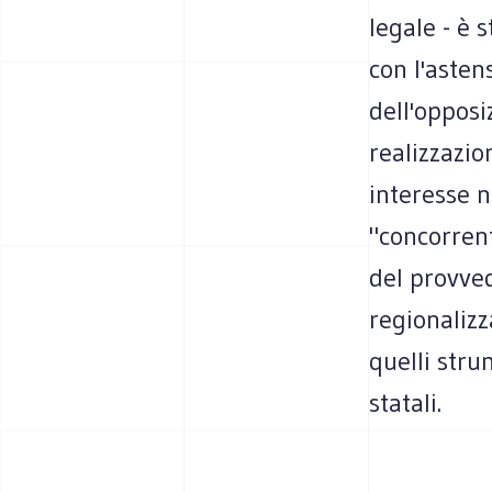
legale - è 
con l'asten
dell'opposi
realizzazio
interesse n
"concorrent
del provve
regionalizz
quelli stru
statali.