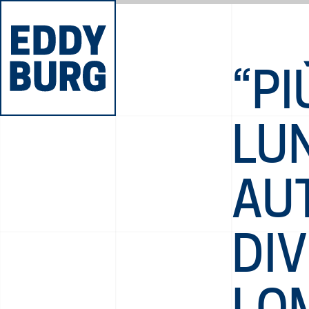
“P
LU
AU
DIV
LO