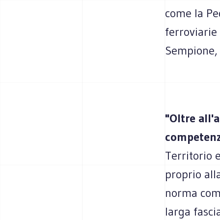
come la Pe
ferroviarie
Sempione, 
"Oltre all'
competenz
Territorio 
proprio all
norma compo
larga fasci