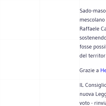
Sado-masoch
mescolano 
Raffaele Ca
sostenendo 
fosse possi
del territo
Grazie a
He
IL Consigl
nuova Legge
voto - rin