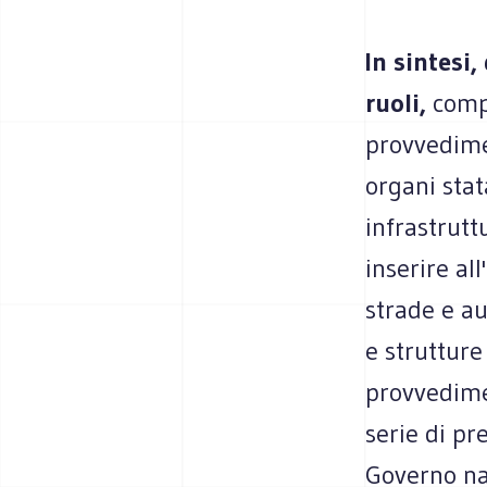
In sintesi
ruoli,
compe
provvedimen
organi stat
infrastrutt
inserire al
strade e au
e strutture 
provvedime
serie di pr
Governo na