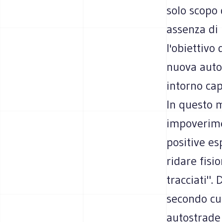
solo scopo 
assenza di
l'obiettivo
nuova autos
intorno cap
In questo m
impoverime
positive es
ridare fisi
tracciati".
secondo cu
autostrade 