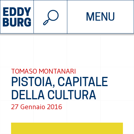
© 2026 EDDYBURG
MENU
INIZIATIVE
CHI SIAMO
SOSTIENICI
CONTATTACI
TOMASO MONTANARI
PISTOIA, CAPITALE
DELLA CULTURA
27 Gennaio 2016