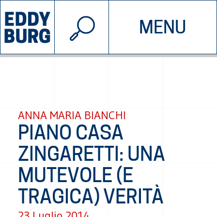
© 2026 EDDYBURG
MENU
INIZIATIVE
CHI SIAMO
SOSTIENICI
CONTATTACI
ANNA MARIA BIANCHI
PIANO CASA
ZINGARETTI: UNA
MUTEVOLE (E
TRAGICA) VERITÀ
23 Luglio 2014