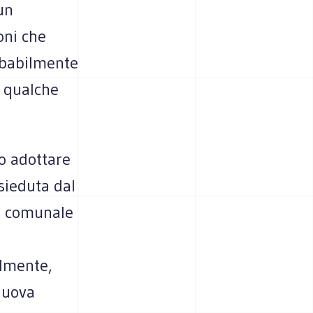
un
oni che
obabilmente
i qualche
to adottare
sieduta dal
io comunale
ilmente,
nuova