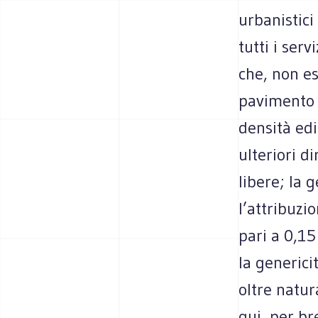
urbanistici
tutti i serv
che, non es
pavimento 
densità edi
ulteriori d
libere; la g
l’attribuzi
pari a 0,1
la generici
oltre natu
qui, per br