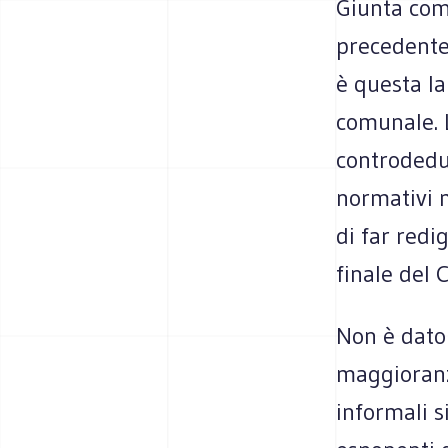
Giunta com
precedente
è questa la
comunale. 
controdeduz
normativi m
di far redi
finale del C
Non è dato 
maggioranza
informali s