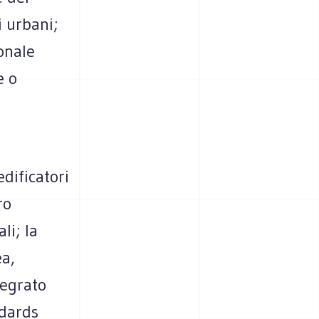
i urbani;
ionale
e o
edificatori
ro
li; la
ea,
tegrato
ndards