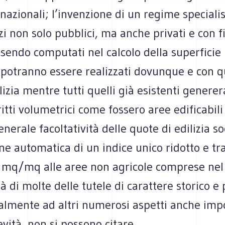
 nazionali; l’invenzione di un regime special
izi non solo pubblici, ma anche privati e con fi
sendo computati nel calcolo della superficie 
potranno essere realizzati dovunque e con qu
lizia mentre tutti quelli già esistenti genere
iritti volumetrici come fossero aree edificabil
enerale facoltatività delle quote di edilizia so
one automatica di un indice unico ridotto e tra
5 mq/mq alle aree non agricole comprese nel
tà di molte delle tutele di carattere storico e 
ralmente ad altri numerosi aspetti anche imp
evità, non si possono citare.