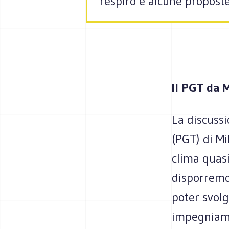
respiro e alcune propost
Il PGT da 
La discussi
(PGT) di Mi
clima quas
disporremo 
poter svol
impegniamo