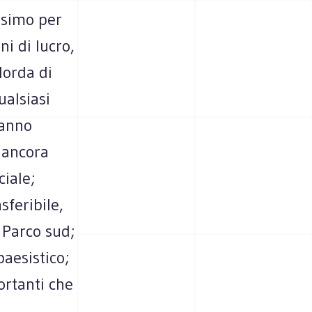
issimo per
ni di lucro,
lorda di
alsiasi
ranno
i ancora
ciale;
sferibile,
 Parco sud;
paesistico;
ortanti che