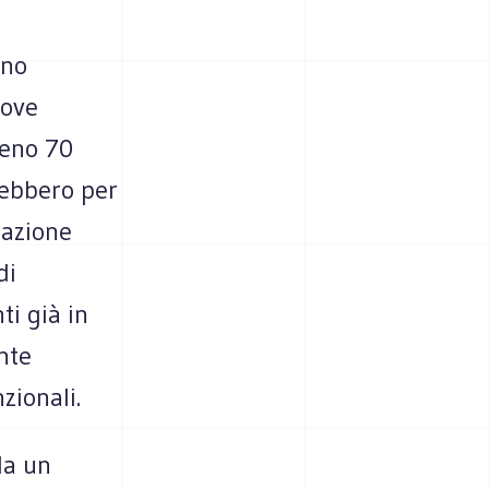
ono
uove
meno 70
rebbero per
zazione
di
ti già in
nte
zionali.
da un