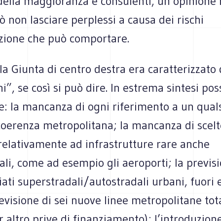
della maggioranza e consulenti, un’opinione 
 non lasciare perplessi a causa dei rischi
ione che può comportare.
lla Giunta di centro destra era caratterizzato 
i”, se così si può dire. In estrema sintesi po
le: la mancanza di ogni riferimento a un quals
coerenza metropolitana; la mancanza di scelt
relativamente ad infrastrutture rare anche
i, come ad esempio gli aeroporti; la previsi
iati superstradali/autostradali urbani, fuori 
revisione di sei nuove linee metropolitane to
 altro prive di finanziamento); l’introduzion