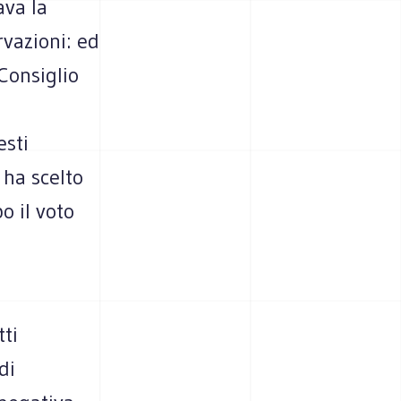
ava la
vazioni: ed
Consiglio
esti
 ha scelto
o il voto
ti
di