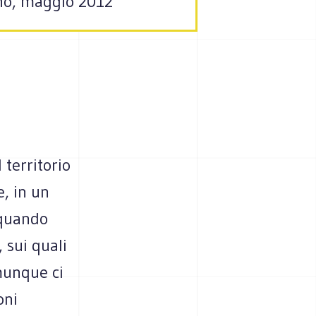
ano, maggio 2012
 territorio
, in un
 quando
, sui quali
munque ci
oni