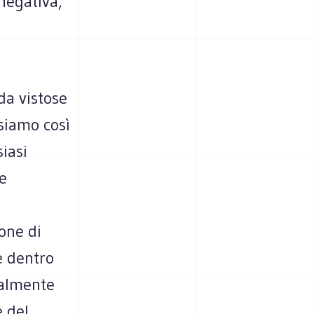
negativa,
da vistose
ssiamo così
iasi
e
one di
e dentro
talmente
e del