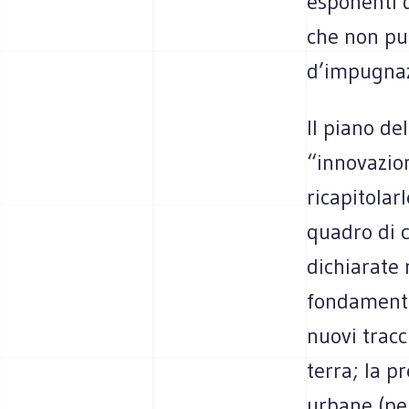
esponenti 
che non può
d’impugnaz
Il piano de
“innovazion
ricapitolar
quadro di 
dichiarate 
fondamental
nuovi tracc
terra; la p
urbane (per