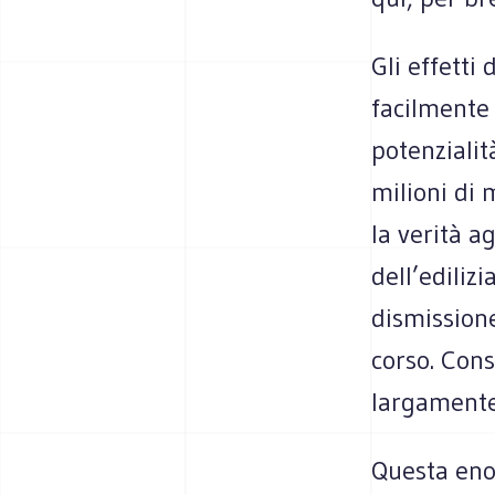
Gli effetti
facilmente 
potenzialit
milioni di 
la verità a
dell’edilizi
dismissione
corso. Con
largamente 
Questa enor