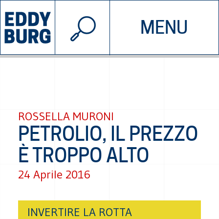
© 2026 EDDYBURG
MENU
INIZIATIVE
CHI SIAMO
SOSTIENICI
CONTATTACI
ROSSELLA MURONI
PETROLIO, IL PREZZO
È TROPPO ALTO
24 Aprile 2016
INVERTIRE LA ROTTA