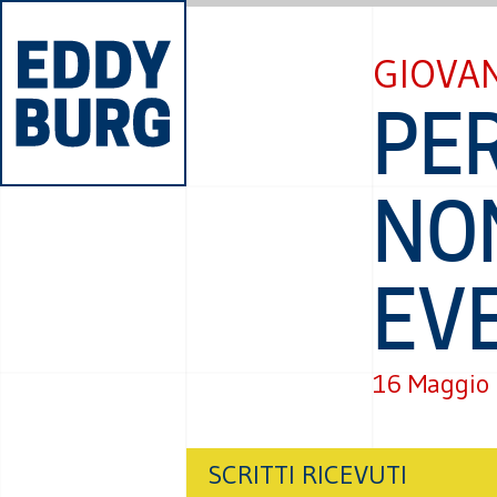
GIOVAN
PER
NON
EV
16 Maggio
SCRITTI RICEVUTI