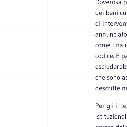
Doverosa pe
dei beni cu
di interven
annunciato
come una ip
codice. E 
escludereb
che sono a
descritte ne
Per gli int
istituzional