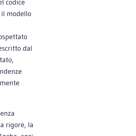
el codice
 il modello
ospettato
scritto dal
tato,
endenze
camente
tenza
a rigore, la