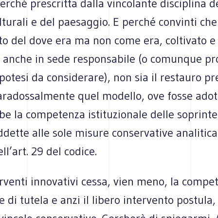
rché prescritta dalla vincolante disciplina d
lturali e del paesaggio. E perché convinti che
to del dove era ma non come era, coltivato e
 anche in sede responsabile (o comunque pr
otesi da considerare), non sia il restauro pre
paradossalmente quel modello, ove fosse adot
be la competenza istituzionale delle soprint
ddette alle sole misure conservative analiti
ll’art. 29 del codice.
erventi innovativi cessa, vien meno, la compe
e di tutela e anzi il libero intervento postula, 