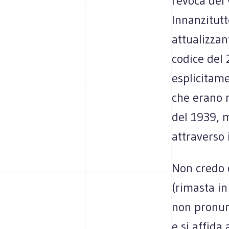
revoca del 
Innanzitutt
attualizzan
codice del 
esplicitame
che erano r
del 1939, m
attraverso 
Non credo c
(rimasta in
non pronunc
e si affida