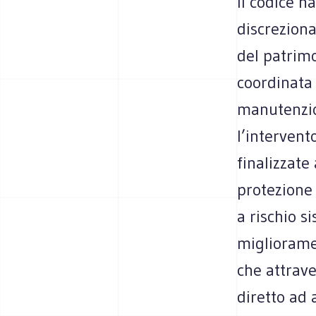
Il codice h
discreziona
del patrimo
coordinata
manutenzio
l’intervent
finalizzate
protezione 
a rischio s
migliorame
che attrave
diretto ad 