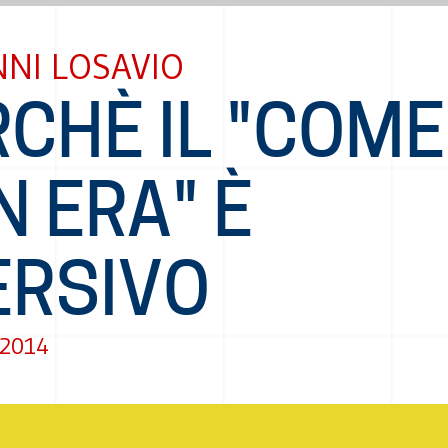
NI LOSAVIO
CHÈ IL "COME
 ERA" È
ERSIVO
 2014