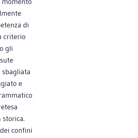
el momento
almente
petenza di
 criterio
o gli
ssute
e sbagliata
ggiato e
 drammatico
retesa
 storica.
dei confini