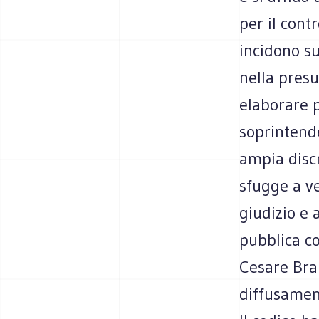
per il cont
incidono su
nella presu
elaborare pr
soprintende
ampia discr
sfugge a ve
giudizio e 
pubblica c
Cesare Bran
diffusamen