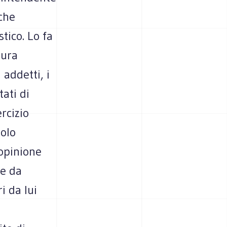
 che
tico. Lo fa
tura
 addetti, i
tati di
ercizio
solo
 opinione
te da
i da lui