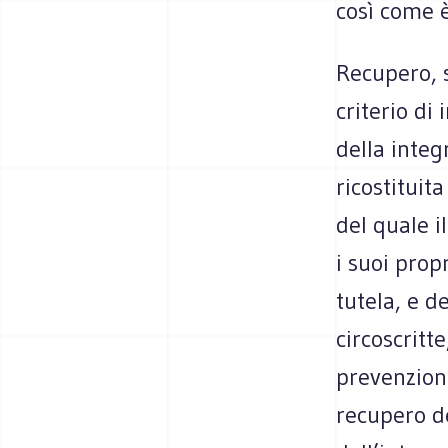
così come è
Recupero, s
criterio di
della integ
ricostituit
del quale i
i suoi prop
tutela, e d
circoscritt
prevenzion
recupero de