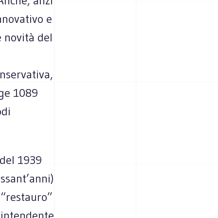
Anche, anzi
nnovativo e
e novità del
onservativa,
gge 1089
odi
 del 1939
essant’anni)
 “restauro”
printendente