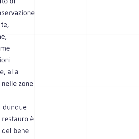
ito di
onservazione
te,
ne,
come
ioni
e, alla
E nelle zone
si dunque
 restauro è
o del bene