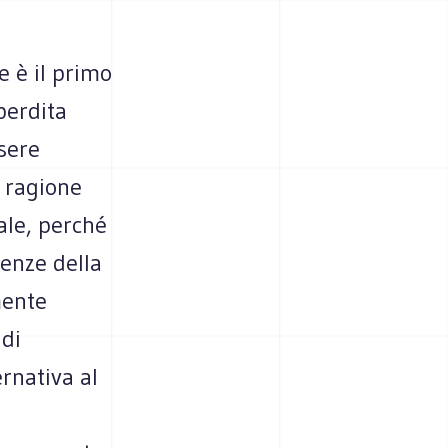
e è il primo
perdita
sere
e ragione
rale, perché
tenze della
mente
 di
rnativa al