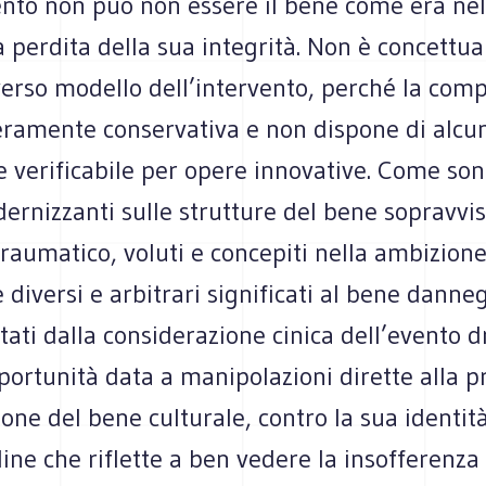
vento non può non essere il bene come era n
a perdita della sua integrità. Non è concettu
verso modello dell’intervento, perché la com
eramente conservativa e non dispone di alcun
e verificabile per opere innovative. Come son
ernizzanti sulle strutture del bene sopravvi
traumatico, voluti e concepiti nella ambizion
e diversi e arbitrari significati al bene danne
tati dalla considerazione cinica dell’evento
ortunità data a manipolazioni dirette alla p
ione del bene culturale, contro la sua identità
ine che riflette a ben vedere la insofferenza 