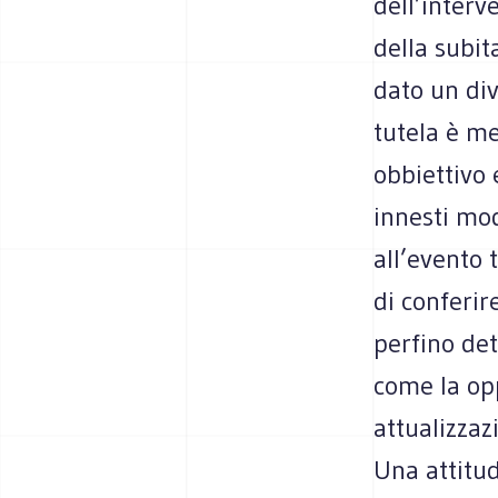
dell’inter
della subit
dato un di
tutela è m
obbiettivo 
innesti mod
all’evento 
di conferir
perfino det
come la opp
attualizzaz
Una attitud